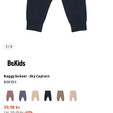
1
/
3
Baggy bukser - Sky Captain
BEKIDS
39,98 kr.
Før:
99,95 kr.
-
60
%