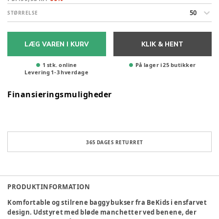
50
STØRRELSE
LÆG VAREN I KURV
KLIK & HENT
1 stk. online
På lager i 25 butikker
Levering
1
-
3
hverdage
Finansieringsmuligheder
365 DAGES RETURRET
PRODUKTINFORMATION
Komfortable og stilrene baggy bukser fra BeKids i ensfarvet
design. Udstyret med bløde manchetter ved benene, der