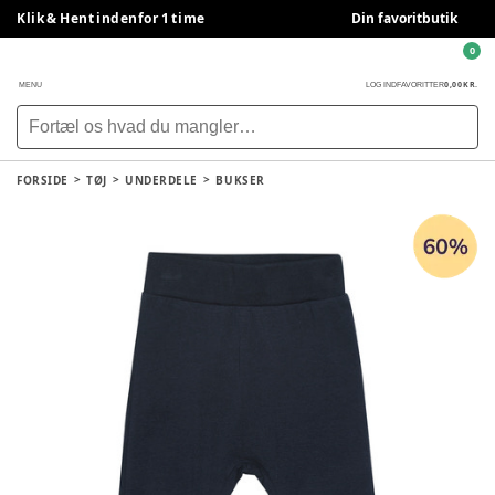
Klik & Hent indenfor 1 time
Din favoritbutik
0
0,00 KR.
MENU
LOG IND
FAVORITTER
FORSIDE
TØJ
UNDERDELE
BUKSER