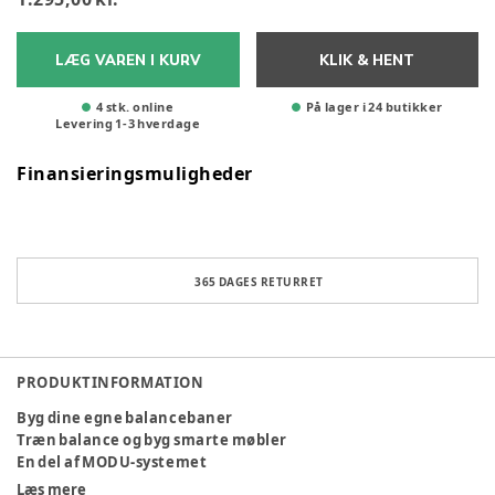
LÆG VAREN I KURV
KLIK & HENT
4 stk. online
På lager i 24 butikker
Levering
1
-
3
hverdage
Finansieringsmuligheder
365 DAGES RETURRET
PRODUKTINFORMATION
Byg dine egne balancebaner
Træn balance og byg smarte møbler
En del af MODU-systemet
Læs mere