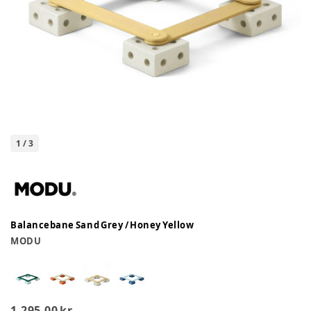
1
/
3
Balancebane Sand Grey / Honey Yellow
MODU
1.295,00 kr.