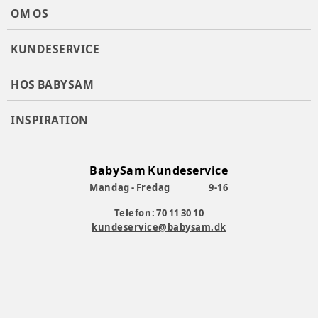
Produktion: Produceret i Lyon, Frankrig og Odense,
OM OS
Danmark
Alder
:
4 år, 5 år, 7 år, 6 år, 3 år, 8 år
KUNDESERVICE
Produktionsland
:
Danmark
Varenummer:
377256
HOS BABYSAM
INSPIRATION
BabySam Kundeservice
Mandag - Fredag
9-16
Telefon: 70 11 30 10
kundeservice@babysam.dk