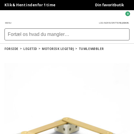
Klik & Hent indenfor 1 time
Din favoritbutik
0
0,00 KR.
MENU
LOG IND
FAVORITTER
FORSIDE
LEGETID
MOTORISK LEGETØJ
TUMLEMØBLER