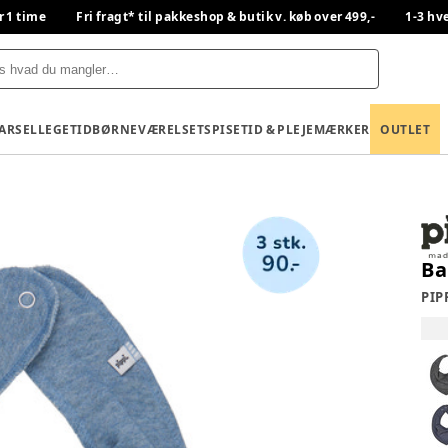
r 1 time
Fri fragt* til pakkeshop & butik v. køb over 499,-
1-3 hv
BARSEL
LEGETID
BØRNEVÆRELSET
SPISETID & PLEJE
MÆRKER
OUTLET
Ba
PIP