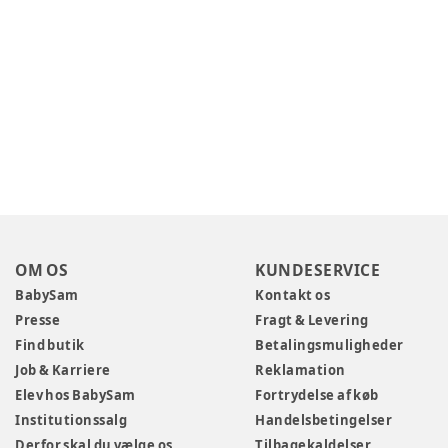
OM OS
KUNDESERVICE
BabySam
Kontakt os
Presse
Fragt & Levering
Find butik
Betalingsmuligheder
Job & Karriere
Reklamation
Elev hos BabySam
Fortrydelse af køb
Institutionssalg
Handelsbetingelser
Derfor skal du vælge os
Tilbagekaldelser