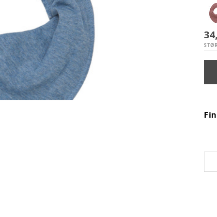
34
STØ
Fi