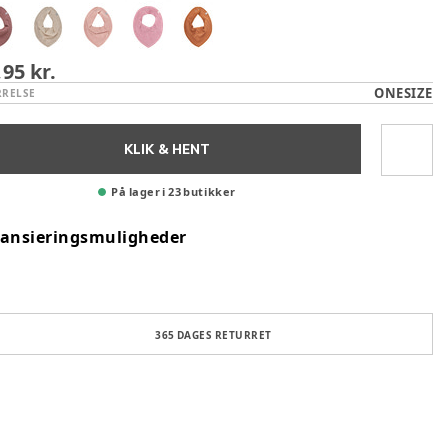
,95 kr.
ONESIZE
RRELSE
KLIK & HENT
På lager i 23 butikker
nansieringsmuligheder
365 DAGES RETURRET