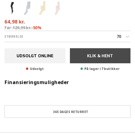
64,98 kr.
Før:
129,95 kr.
-
50
%
70
STØRRELSE
UDSOLGT ONLINE
KLIK & HENT
Udsolgt
På lager i 7 butikker
Finansieringsmuligheder
365 DAGES RETURRET