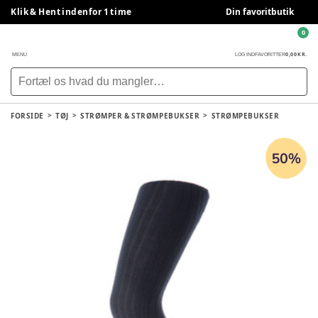
Klik & Hent indenfor 1 time
Din favoritbutik
0
0,00 KR.
MENU
LOG IND
FAVORITTER
FORSIDE
TØJ
STRØMPER & STRØMPEBUKSER
STRØMPEBUKSER