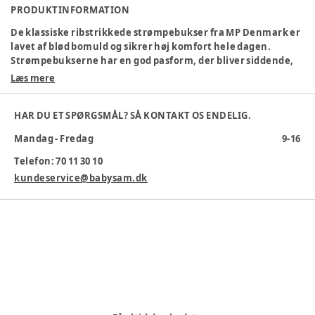
PRODUKTINFORMATION
De klassiske ribstrikkede strømpebukser fra MP Denmark er
lavet af blød bomuld og sikrer høj komfort hele dagen.
Strømpebukserne har en god pasform, der bliver siddende,
og er perfekte til både hverdag og fest.
Læs mere
Certificering
:
OEKO-Tex
Farve
:
Blå
HAR DU ET SPØRGSMÅL? SÅ KONTAKT OS ENDELIG.
Farvekode
:
96-MARINE
Mandag - Fredag
9-16
Køn
:
Unisex
Materiale
:
Bomuld
Telefon: 70 11 30 10
Materialesammensætning
:
80% Bomuld, 17% Polyamid, 3%
kundeservice@babysam.dk
Elastan
Producent
:
MP Denmark A/S, Bytoften 68, 7400 Herning,
Danmark, www.mpdenmark.dk, mail@mpdenmark.com
Produktionsland
:
Letland
Tøj størrelse
:
74 cm / 9 mdr.
Varenummer:
266138