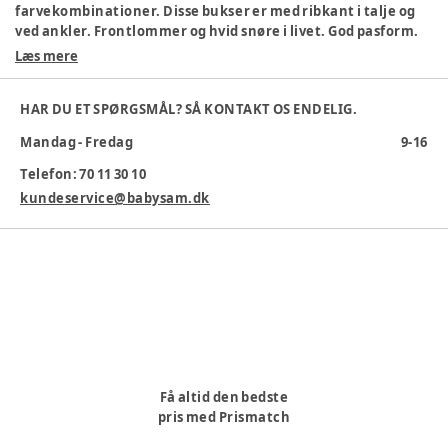
farvekombinationer. Disse bukser er med ribkant i talje og
ved ankler. Frontlommer og hvid snøre i livet. God pasform.
Super blødt materiale i 100 % bomuld.
Læs mere
Farve
:
Blå
Farvekode
:
713
HAR DU ET SPØRGSMÅL? SÅ KONTAKT OS ENDELIG.
Køn
:
Dreng
Mandag - Fredag
9-16
Materiale
:
Bomuld
Materialesammensætning
:
100% Bomuld
Telefon: 70 11 30 10
Producent
:
Brands4Kids A/S, Industrivej 25, 7430 Ikanst,
kundeservice@babysam.dk
Danmark, info@brands4kids.dk, www.brands4kids.dk
Produktionsland
:
Bangladesh
Tøj størrelse
:
98 cm / 3 år
Varenummer:
274598
Få altid den bedste
pris med Prismatch