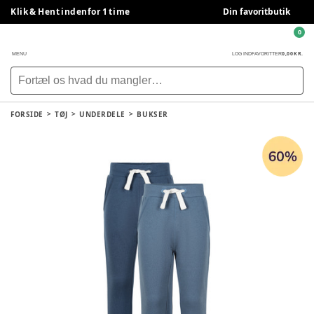
Klik & Hent indenfor 1 time
Din favoritbutik
0
0,00 KR.
MENU
LOG IND
FAVORITTER
FORSIDE
TØJ
UNDERDELE
BUKSER