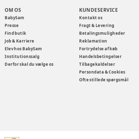
OM OS
KUNDESERVICE
BabySam
Kontakt os
Presse
Fragt & Levering
Find butik
Betalingsmuligheder
Job & Karriere
Reklamation
Elev hos BabySam
Fortrydelse af køb
Institutionssalg
Handelsbetingelser
Derfor skal du vælge os
Tilbagekaldelser
Persondata & Cookies
Ofte stillede spørgsmål