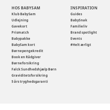
HOS BABYSAM
INSPIRATION
Klub BabySam
Guides
Udlejning
BabySnak
Gavekort
Familieliv
Prismatch
Brand spotlight
Babypakke
Events
BabySam kort
#Helt ærligt
Børnepengekredit
Book en Rådgiver
Børneforsikring
Falck Sundhedshjælp Børn
Graviditetsforsikring
5 års tryghedsgaranti