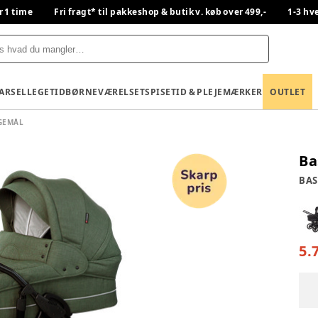
r 1 time
Fri fragt* til pakkeshop & butik v. køb over 499,-
1-3 hv
BARSEL
LEGETID
BØRNEVÆRELSET
SPISETID & PLEJE
MÆRKER
OUTLET
GEMÅL
Ba
BA
5.