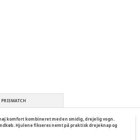
PRISMATCH
g høj komfort kombineret med en smidig, drejelig vogn.
 indkøb. Hjulene fikseres nemt på praktisk drejeknap og