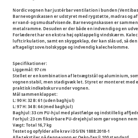
Nordic vognen har justérbar ventilation i bunden (Ventibas
Barnevognskassen er udstyret med rygstøtte, madras og aft
er vand- og smudsafvisende. Barnevognskassen er sammenk
metalramme. Desuden er der både en indvendig og en udv
Forlæderet har en ekstra høj opklappelig vindskærm. Kalec
luftcirkulation, samt en skyggeklap, der kan slås ud, så d
aftageligt sove/solskygge og indvendig kalechelomme.
Specifikationer
:
Liggemål: 97 cm
Stellet er en kombination af letvægtstål og aluminium, som
vognen stabil, men stadigvæk let. Styret er monteret med ec
praktisk indkøbskurv under vognen.
Mål sammenklappet:
L: 90 H: 32 B: 61 (uden baghjul)
L: 97 H: 34 B: 64 (med baghjul)
Baghjul: 33 cm PU-hjul med plastfælge og indstillelig affjed
Forhjul: 23 cm fiksérbare PU-drejehjul som gør vognen nem 
Vægt: Total 16,7 kg
Testet og opfylder alle krav i DS/EN 1888:2018-1
Alle tekstiler på denne vogn er Oeko-Tex® 100 standard.