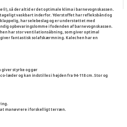
e®), så der altid er det optimale klima i barnevognskassen.
ageligt vaskbart inderfor. Yderstoffet har refleksbånd og
lappelig, har selebeslag og er understøttet med
endig opbevaringslomme i fodenden af barnevognskassen.
hen har stor ventilationsåbning, som giver optimal
en giver fantastisk solafskærmning. Kalechen har en
 giver styrke og gør
o-læder og kan indstilles i højden fra 94-118 cm. Stor og
ring.
at manøvrere i forskelligt terræn.