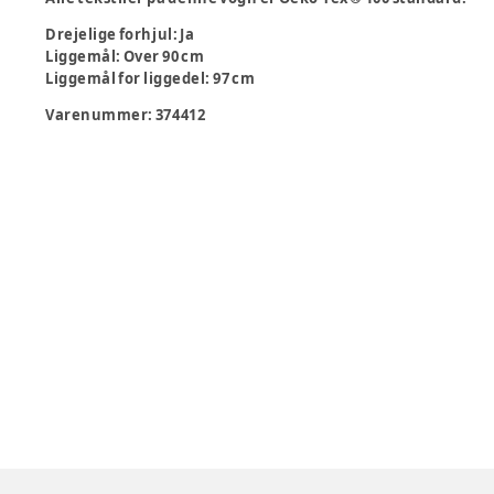
Drejelige forhjul
:
Ja
Liggemål
:
Over 90 cm
Liggemål for liggedel
:
97 cm
Varenummer:
374412