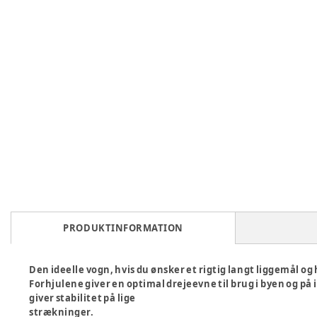
PRODUKTINFORMATION
Den ideelle vogn, hvis du ønsker et rigtig langt liggemål o
Forhjulene giver en optimal drejeevne til brug i byen og på
giver stabilitet på lige
strækninger.