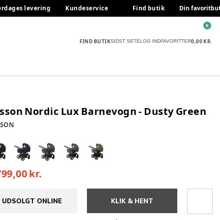
erdages levering
Kundeservice
Find butik
Din favoritbu
0
FIND BUTIK
0,00 KR.
SIDST SETE
LOG IND
FAVORITTER
sson Nordic Lux Barnevogn - Dusty Green
SSON
799,00 kr.
UDSOLGT ONLINE
KLIK & HENT