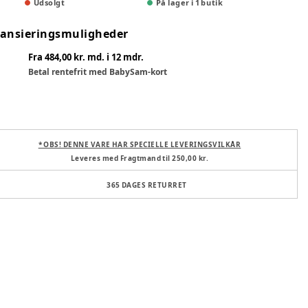
Udsolgt
På lager i 1 butik
nansieringsmuligheder
Fra 484,00 kr. md. i 12 mdr.
Betal rentefrit med BabySam-kort
* OBS! DENNE VARE HAR SPECIELLE LEVERINGSVILKÅR
Leveres med Fragtmand til 250,00 kr.
365 DAGES RETURRET