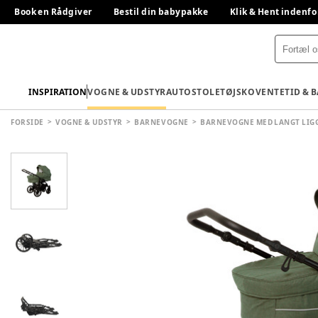
Book en Rådgiver
Bestil din babypakke
Klik & Hent indenfo
INSPIRATION
VOGNE & UDSTYR
AUTOSTOLE
TØJ
SKO
VENTETID & 
FORSIDE
VOGNE & UDSTYR
BARNEVOGNE
BARNEVOGNE MED LANGT LIG