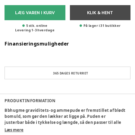
LÆG VAREN I KURV
KLIK & HENT
5 stk. online
På lager i 31 butikker
Levering
1
-
3
hverdage
Finansieringsmuligheder
365 DAGES RETURRET
PRODUKTINFORMATION
Bbhugme graviditets- og ammepude er fremstillet af blødt
bomuld, som gør den lækker at ligge på. Puden er
justerbar både i tykkelse og længde, så den passer til alle
kommende mødre og kan bruges i alle stadier af
Læs mere
graviditeten, for bedre søvn og hvile. Den fleksible pude er