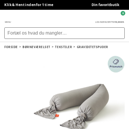
Klik & Hent indenfor 1 time
Din favoritbutik
0
0,00 KR.
MENU
LOG IND
FAVORITTER
FORSIDE
BØRNEVÆRELSET
TEKSTILER
GRAVIDITETSPUDER