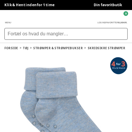
Klik & Hent indenfor 1 time
Din favoritbutik
0
0,00 KR.
MENU
LOG IND
FAVORITTER
FORSIDE
TØJ
STRØMPER & STRØMPEBUKSER
SKRIDSIKRE STRØMPER