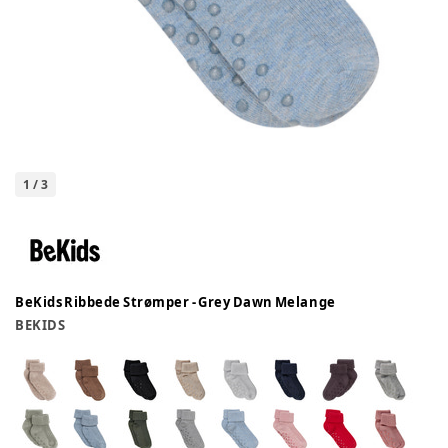
1
/
3
BeKids Ribbede Strømper - Grey Dawn Melange
BEKIDS