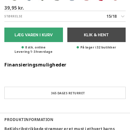
39,95 kr.
15/18
STØRRELSE
LÆG VAREN I KURV
KLIK & HENT
8 stk. online
På lager i 32 butikker
Levering
1
-
3
hverdage
Finansieringsmuligheder
365 DAGES RETURRET
PRODUKTINFORMATION
BeKids ribstrikkede strømper er et must i ethvert barns