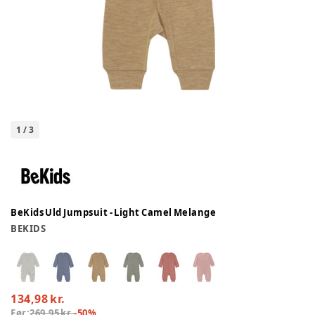
1
/
3
BeKids Uld Jumpsuit - Light Camel Melange
BEKIDS
134,98 kr.
Før:
269,95 kr.
-
50
%