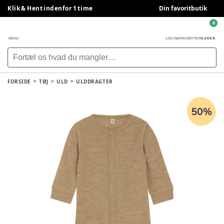
Klik & Hent indenfor 1 time
Din favoritbutik
0
0,00 KR.
MENU
LOG IND
FAVORITTER
FORSIDE
TØJ
ULD
ULDDRAGTER