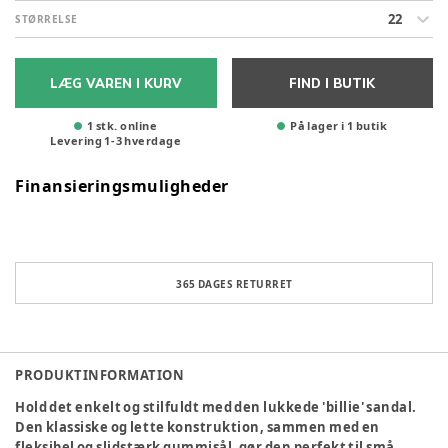
22
STØRRELSE
LÆG VAREN I KURV
FIND I BUTIK
1 stk. online
På lager i 1 butik
Levering
1
-
3
hverdage
Finansieringsmuligheder
365 DAGES RETURRET
PRODUKTINFORMATION
Hold det enkelt og stilfuldt med den lukkede 'billie' sandal.
Den klassiske og lette konstruktion, sammen med en
fleksibel og slidstærk gummisål, gør den perfekt til små,