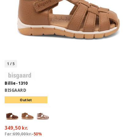
1
/
5
Billie - 1310
BISGAARD
Outlet
349,50 kr.
Før:
699,00 kr.
-
50
%