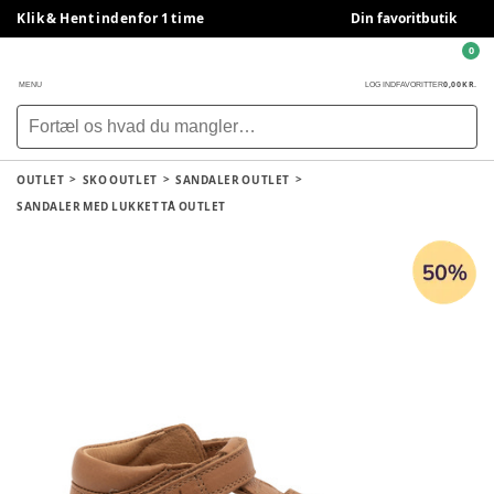
Klik & Hent indenfor 1 time
Din favoritbutik
0
0,00 KR.
MENU
LOG IND
FAVORITTER
OUTLET
SKO OUTLET
SANDALER OUTLET
SANDALER MED LUKKET TÅ OUTLET