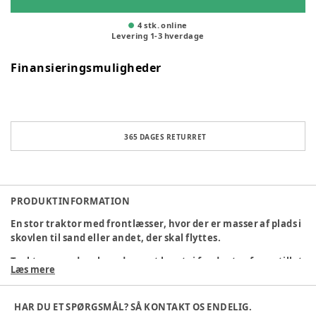
4 stk. online
Levering
1
-
3
hverdage
Finansieringsmuligheder
365 DAGES RETURRET
PRODUKTINFORMATION
En stor traktor med frontlæsser, hvor der er masser af plads i
skovlen til sand eller andet, der skal flyttes.
Traktoren er danskproduceret legetøj fra dantoy fremstillet
Læs mere
af bioplast og kommer i friske BIO-farver. Anbefalet
aldersgruppe for dette produkt er 2+ år.
HAR DU ET SPØRGSMÅL? SÅ KONTAKT OS ENDELIG.
Legetøj produceret af biobaseret plast