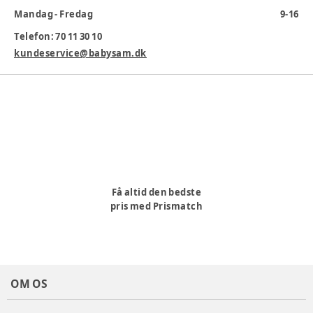
Mandag - Fredag
9-16
Danskproduceret
Telefon: 70 11 30 10
Indeholder ingen skadelige stoffer
kundeservice@babysam.dk
Tåler maskinopvask
Svanemærket – til gavn for sundhed og miljø.
Alder
:
2 år, 4 år, 3 år
Egnet for alder
:
2 år - 6 år
Mål usamlet (HxLxB)
:
35x71x39,5cm
Producent
:
Dantoy A/S, Sjællandsvej 4, 9500 Hobro,
www.dantoy.dk
Produktionsland
:
Danmark
Få altid den bedste
Varenummer:
357556
pris med Prismatch
OM OS