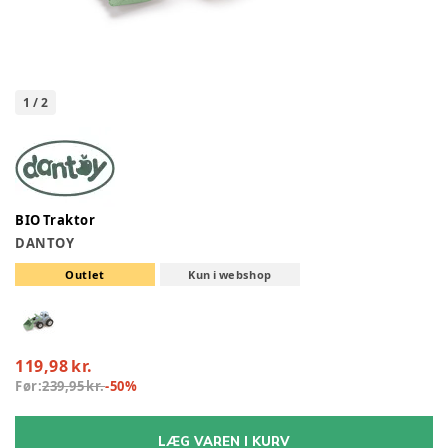
1
/
2
BIO Traktor
DANTOY
Outlet
Kun i webshop
119,98 kr.
Før:
239,95 kr.
-
50
%
LÆG VAREN I KURV