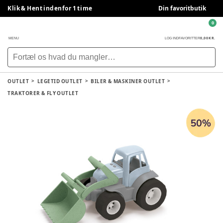
Klik & Hent indenfor 1 time
Din favoritbutik
0
0,00 KR.
MENU
LOG IND
FAVORITTER
OUTLET
LEGETID OUTLET
BILER & MASKINER OUTLET
TRAKTORER & FLY OUTLET