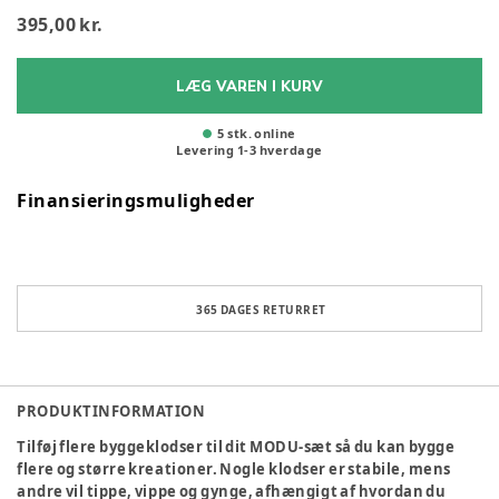
395,00 kr.
LÆG VAREN I KURV
5 stk. online
Levering
1
-
3
hverdage
Finansieringsmuligheder
365 DAGES RETURRET
PRODUKTINFORMATION
Tilføj flere byggeklodser til dit MODU-sæt så du kan bygge
flere og større kreationer. Nogle klodser er stabile, mens
andre vil tippe, vippe og gynge, afhængigt af hvordan du