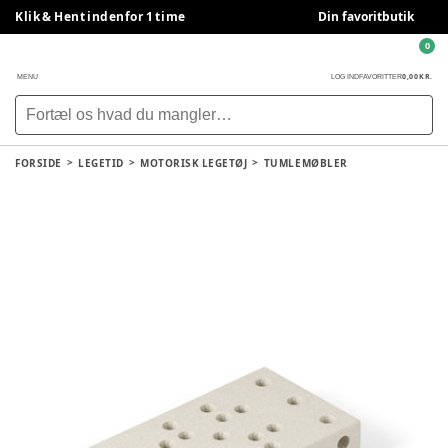
Klik & Hent indenfor 1 time
Din favoritbutik
0
0,00 KR.
MENU
LOG IND
FAVORITTER
FORSIDE
LEGETID
MOTORISK LEGETØJ
TUMLEMØBLER