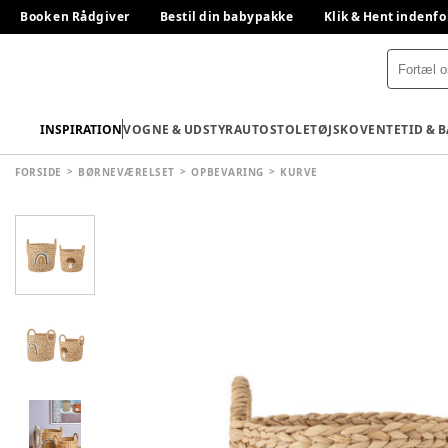
Book en Rådgiver
Bestil din babypakke
Klik & Hent indenfo
INSPIRATION
VOGNE & UDSTYR
AUTOSTOLE
TØJ
SKO
VENTETID & 
FORSIDE
BØRNEVÆRELSET
OPBEVARING
KURVE