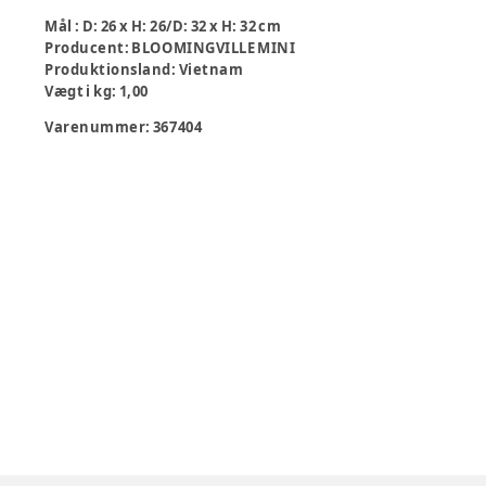
Mål
:
D: 26 x H: 26/D: 32 x H: 32 cm
Producent
:
BLOOMINGVILLE MINI
Produktionsland
:
Vietnam
Vægt i kg
:
1,00
Varenummer:
367404