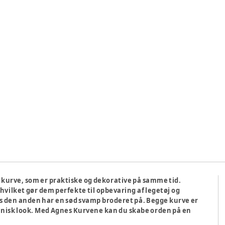
 kurve, som er praktiske og dekorative på samme tid.
hvilket gør dem perfekte til opbevaring af legetøj og
s den anden har en sød svamp broderet på. Begge kurve er
rganisk look. Med Agnes Kurvene kan du skabe orden på en