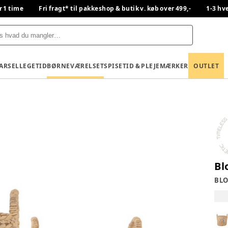
r 1 time
Fri fragt* til pakkeshop & butik v. køb over 499,-
1-3 hv
BARSEL
LEGETID
BØRNEVÆRELSET
SPISETID & PLEJE
MÆRKER
OUTLET
Bl
BLO