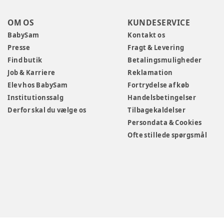
OM OS
KUNDESERVICE
BabySam
Kontakt os
Presse
Fragt & Levering
Find butik
Betalingsmuligheder
Job & Karriere
Reklamation
Elev hos BabySam
Fortrydelse af køb
Institutionssalg
Handelsbetingelser
Derfor skal du vælge os
Tilbagekaldelser
Persondata & Cookies
Ofte stillede spørgsmål