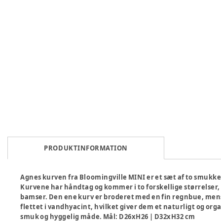
PRODUKTINFORMATION
Agnes kurven fra Bloomingville MINI er et sæt af to smukke
Kurvene har håndtag og kommer i to forskellige størrelser, 
bamser. Den ene kurv er broderet med en fin regnbue, men
flettet i vandhyacint, hvilket giver dem et naturligt og o
smuk og hyggelig måde. Mål: D26xH26 | D32xH32 cm