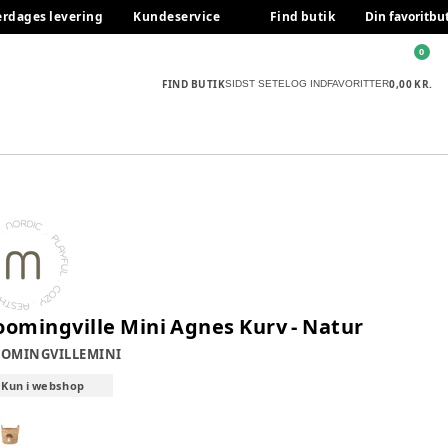
erdages levering
Kundeservice
Find butik
Din favoritbu
0
FIND BUTIK
0,00 KR.
SIDST SETE
LOG IND
FAVORITTER
oomingville Mini Agnes Kurv - Natur
OMINGVILLEMINI
Kun i webshop