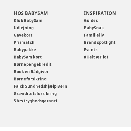
HOS BABYSAM
INSPIRATION
Klub BabySam
Guides
Udlejning
BabySnak
Gavekort
Familieliv
Prismatch
Brand spotlight
Babypakke
Events
BabySam kort
#Helt ærligt
Børnepengekredit
Book en Rådgiver
Børneforsikring
Falck Sundhedshjælp Børn
Graviditetsforsikring
5 års tryghedsgaranti