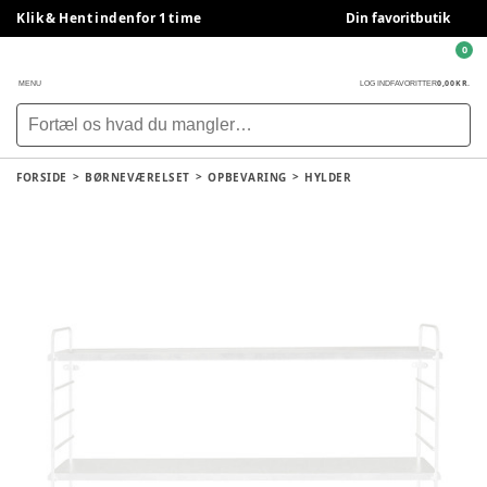
Klik & Hent indenfor 1 time
Din favoritbutik
0
0,00 KR.
MENU
LOG IND
FAVORITTER
FORSIDE
BØRNEVÆRELSET
OPBEVARING
HYLDER