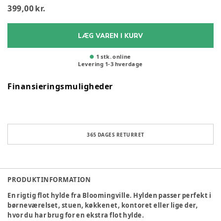
399,00 kr.
LÆG VAREN I KURV
1 stk. online
Levering
1
-
3
hverdage
Finansieringsmuligheder
365 DAGES RETURRET
PRODUKTINFORMATION
En rigtig flot hylde fra Bloomingville. Hylden passer perfekt i
børneværelset, stuen, køkkenet, kontoret eller lige der,
hvor du har brug for en ekstra flot hylde.