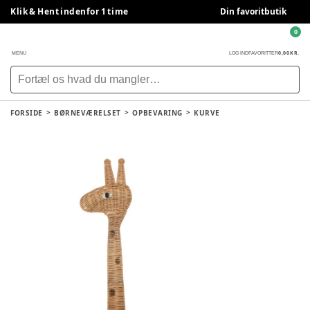
Klik & Hent indenfor 1 time
Din favoritbutik
0
0,00 KR.
MENU
LOG IND
FAVORITTER
FORSIDE
BØRNEVÆRELSET
OPBEVARING
KURVE