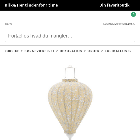
Klik & Hent indenfor 1 time
Din favoritbutik
0
0,00 KR.
MENU
LOG IND
FAVORITTER
FORSIDE
BØRNEVÆRELSET
DEKORATION
UROER
LUFTBALLONER