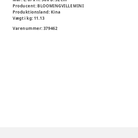
Producent
:
BLOOMINGVILLE MINI
Produktionsland
:
Kina
Vægt i kg
:
11.13
Varenummer:
379462