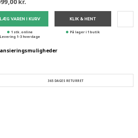
099,00 kr.
LÆG VAREN I KURV
KLIK & HENT
1 stk. online
På lager i 1 butik
Levering
1
-
3
hverdage
nansieringsmuligheder
365 DAGES RETURRET