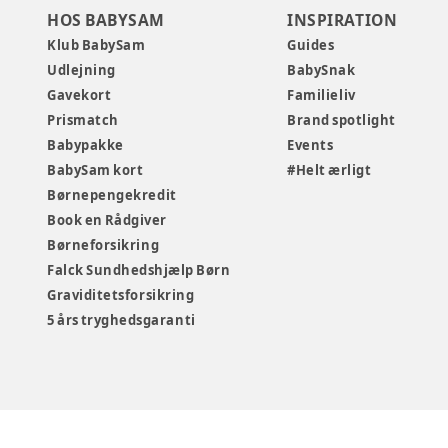
HOS BABYSAM
INSPIRATION
Klub BabySam
Guides
Udlejning
BabySnak
Gavekort
Familieliv
Prismatch
Brand spotlight
Babypakke
Events
BabySam kort
#Helt ærligt
Børnepengekredit
Book en Rådgiver
Børneforsikring
Falck Sundhedshjælp Børn
Graviditetsforsikring
5 års tryghedsgaranti