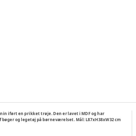
nin iført en prikket trøje. Den er lavet i MDF og har
 af bøger og legetøj på børneværelset. Mål: L87xH38xW32 cm