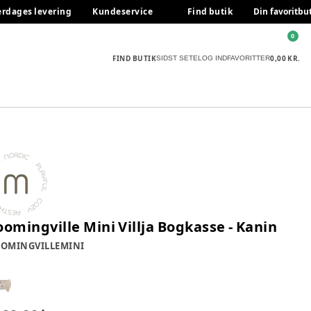
erdages levering
Kundeservice
Find butik
Din favoritbu
0
FIND BUTIK
0,00 KR.
SIDST SETE
LOG IND
FAVORITTER
oomingville Mini Villja Bogkasse - Kanin
OMINGVILLEMINI