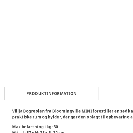
PRODUKTINFORMATION
Villja Bogreolen fra Bloomingville MINI forestiller en sød ka
praktiske rum og hylder, der gør den oplagt til opbevaring
Max belastning i kg
:
30
Mål
:
L: 87 x H: 38 x B: 32 cm