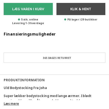
LÆG VAREN I KURV
KLIK & HENT
5 stk. online
På lager i 29 butikker
Levering
1
-
3
hverdage
Finansieringsmuligheder
365 DAGES RETURRET
PRODUKTINFORMATION
Uld Bodystocking Fra Joha
Super lækker bodystocking med lange ærmer. I blødt
merinould og silke. Åbnes og lukkes med trykknapper.
Læs mere
Materiale: 85% merinould - 15% silke