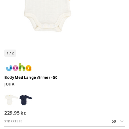
1
/
2
Body Med Lange Ærmer - 50
JOHA
229,95 kr.
50
STØRRELSE