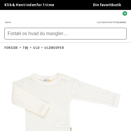
Klik & Hent indenfor 1 time
Din favoritbutik
0
0,00 KR.
MENU
LOG IND
FAVORITTER
FORSIDE
TØJ
ULD
ULDBODYER