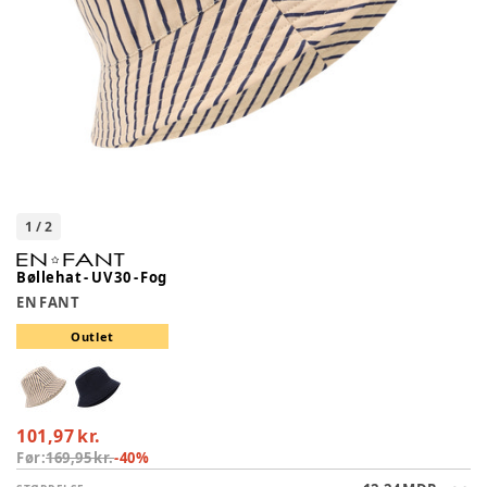
1
/
2
Bøllehat - UV 30 - Fog
EN FANT
Outlet
101,97 kr.
Før:
169,95 kr.
-
40
%