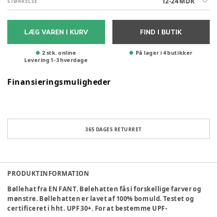
12-24 MDR
STØRRELSE
LÆG VAREN I KURV
FIND I BUTIK
2 stk. online
På lager i 4 butikker
Levering
1
-
3
hverdage
Finansieringsmuligheder
365 DAGES RETURRET
PRODUKTINFORMATION
Bøllehat fra EN FANT. Bølehatten fås i forskellige farver og
mønstre. Bøllehatten er lavet af 100% bomuld. Testet og
certificeret i hht. UPF 30+. For at bestemme UPF-