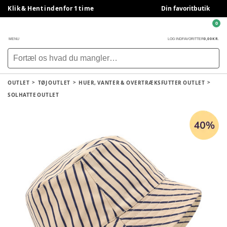
Klik & Hent indenfor 1 time
Din favoritbutik
0
0,00 KR.
MENU
LOG IND
FAVORITTER
OUTLET
TØJ OUTLET
HUER, VANTER & OVERTRÆKSFUTTER OUTLET
SOLHATTE OUTLET