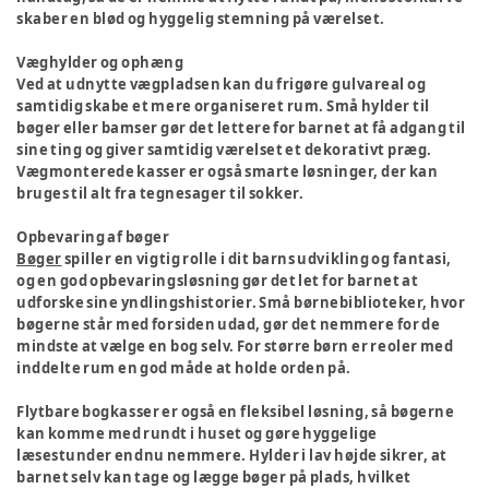
skaber en blød og hyggelig stemning på værelset.
Væghylder og ophæng
Ved at udnytte vægpladsen kan du frigøre gulvareal og
samtidig skabe et mere organiseret rum. Små hylder til
bøger eller bamser gør det lettere for barnet at få adgang til
sine ting og giver samtidig værelset et dekorativt præg.
Vægmonterede kasser er også smarte løsninger, der kan
bruges til alt fra tegnesager til sokker.
Opbevaring af bøger
Bøger
spiller en vigtig rolle i dit barns udvikling og fantasi,
og en god opbevaringsløsning gør det let for barnet at
udforske sine yndlingshistorier. Små børnebiblioteker, hvor
bøgerne står med forsiden udad, gør det nemmere for de
mindste at vælge en bog selv. For større børn er reoler med
inddelte rum en god måde at holde orden på.
Flytbare bogkasser er også en fleksibel løsning, så bøgerne
kan komme med rundt i huset og gøre hyggelige
læsestunder endnu nemmere. Hylder i lav højde sikrer, at
barnet selv kan tage og lægge bøger på plads, hvilket