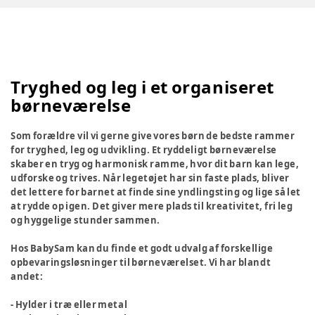
Tryghed og leg i et organiseret
børneværelse
Som forældre vil vi gerne give vores børn de bedste rammer
for tryghed, leg og udvikling. Et ryddeligt børneværelse
skaber en tryg og harmonisk ramme, hvor dit barn kan lege,
udforske og trives. Når legetøjet har sin faste plads, bliver
det lettere for barnet at finde sine yndlingsting og lige så let
at rydde op igen. Det giver mere plads til kreativitet, fri leg
og hyggelige stunder sammen.
Hos BabySam kan du finde et godt udvalg af forskellige
opbevaringsløsninger til børneværelset. Vi har blandt
andet:
- Hylder i træ eller metal