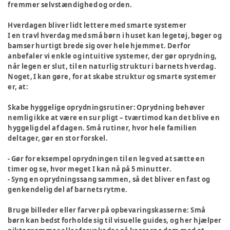
fremmer selvstændighed og orden.
Hverdagen bliver lidt lettere med smarte systemer
I en travl hverdag med små børn i huset kan legetøj, bøger og
bamser hurtigt brede sig over hele hjemmet. Derfor
anbefaler vi enkle og intuitive systemer, der gør oprydning,
når legen er slut, til en naturlig struktur i barnets hverdag.
Noget, I kan gøre, for at skabe struktur og smarte systemer
er, at:
Skabe hyggelige oprydningsrutiner
: Oprydning behøver
nemlig ikke at være en sur pligt – tværtimod kan det blive en
hyggelig del af dagen. Små rutiner, hvor hele familien
deltager, gør en stor forskel.
- Gør for eksempel oprydningen til en leg ved at sætte en
timer og se, hvor meget I kan nå på 5 minutter.
- Syng en oprydningssang sammen, så det bliver en fast og
genkendelig del af barnets rytme.
Bruge billeder eller farver på opbevaringskasserne:
Små
børn kan bedst forholde sig til visuelle guides, og her hjælper