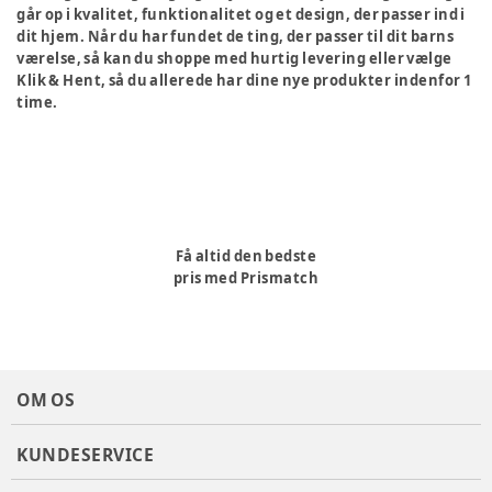
går op i kvalitet, funktionalitet og et design, der passer ind i
dit hjem. Når du har fundet de ting, der passer til dit barns
værelse, så kan du shoppe med hurtig levering eller vælge
Klik & Hent, så du allerede har dine nye produkter indenfor 1
time.
Få altid den bedste
pris med Prismatch
OM OS
KUNDESERVICE