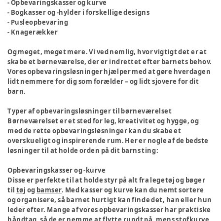
- Opbevaringskasser og kurve
- Bogkasser og -hylder i forskellige designs
- Pusleopbevaring
- Knagerækker
Og meget, meget mere. Vi ved nemlig, hvor vigtigt det er at
skabe et børneværelse, der er indrettet efter barnets behov.
Vores opbevaringsløsninger hjælper med at gøre hverdagen
lidt nemmere for dig som forælder – og lidt sjovere for dit
barn.
Typer af opbevaringsløsninger til børneværelset
Børneværelset er et sted for leg, kreativitet og hygge, og
med de rette opbevaringsløsninger kan du skabe et
overskueligt og inspirerende rum. Her er nogle af de bedste
løsninger til at holde orden på dit barns ting:
Opbevaringskasser og -kurve
Disse er perfekte til at holde styr på alt fra legetøj og bøger
til
tøj
og
bamser
. Med kasser og kurve kan du nemt sortere
og organisere, så barnet hurtigt kan finde det, han eller hun
leder efter. Mange af vores opbevaringskasser har praktiske
håndtag, så de er nemme at flytte rundt på, mens stofkurve