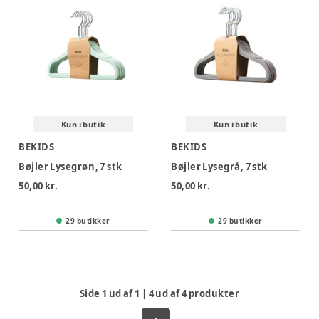
Kun i butik
Kun i butik
BEKIDS
BEKIDS
Bøjler Lysegrøn, 7 stk
Bøjler Lysegrå, 7 stk
50,00 kr.
50,00 kr.
29 butikker
29 butikker
Side
1
ud af
1
|
4
ud af
4
produkter