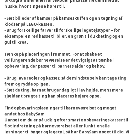
piktogrammer eller farvekoder på kasserne dem med at
huske, hvor tingene hører til.
- Sæt billeder af bamser på bamseskuffen og en tegning af
klodser på LEGO-kassen.
- Brug forskellige farver til forskellige legetøjstyper – for
eksempel en rød kasse til biler, en grøn til dukketing og en
gul til krea.
Tænke på placeringen i rummet.
For at skabe et
velfungerende børneværelse er det vigtigt at tænke i
opbevaring, der passer til barnets alder og behov.
- Brug lave reoler og kasser, så de mindste selv kan tage ting
frem og rydde op igen.
- Sæt de ting, barnet bruger dagligt i lav højde, mens mere
sjældent brugte ting kan placeres højere oppe.
Find opbevaringsløsninger til børneværelset og meget
andet hos BabySam
Uanset om du er på udkig efter smarte opbevaringskasser til
flot indretning på børneværelset eller funktionelle
løsninger til bøger og legetøj, så har BabySam noget til dig. Vi