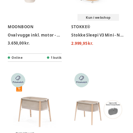
Kun i webshop
MOONBOON
STOKKE®
Oval vugge inkl. motor - Natur
Stokke Sleepi V3 Mini - Natur
3.650,00 kr.
2.999,95 kr.
Online
1 butik