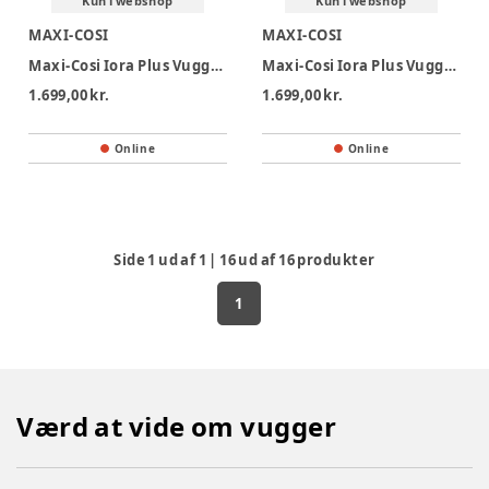
Kun i webshop
Kun i webshop
MAXI-COSI
MAXI-COSI
Maxi-Cosi Iora Plus Vugge - Elegance Beige
Maxi-Cosi Iora Plus Vugge - Elegance Graphite
1.699,00 kr.
1.699,00 kr.
Online
Online
Side
1
ud af
1
|
16
ud af
16
produkter
1
Værd at vide om vugger