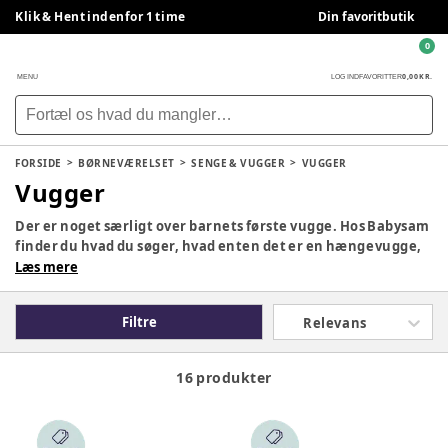
Klik & Hent indenfor 1 time
Din favoritbutik
0
0,00 KR.
MENU
LOG IND
FAVORITTER
FORSIDE
BØRNEVÆRELSET
SENGE & VUGGER
VUGGER
Vugger
Der er noget særligt over barnets første vugge. Hos Babysam
finder du hvad du søger, hvad enten det er en hængevugge,
side by side vugge eller almindelig vugge.
Læs mere
Filtre
Relevans
16 produkter