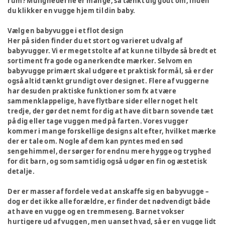
rum? Mulighederne er mange, så tænkt dig godt om, inden
du klikker en vugge hjem til din baby.
Vælg en babyvugge i et flot design
Her på siden finder du et stort og varieret udvalg af
babyvugger. Vi er meget stolte af at kunne tilbyde så bredt et
sortiment fra gode og anerkendte mærker. Selvom en
babyvugge primært skal udgøre et praktisk formål, så er der
også altid tænkt grundigt over designet. Flere af vuggerne
har desuden praktiske funktioner som fx at være
sammenklappelige, have flytbare sider eller noget helt
tredje, der gør det nemt for dig at have dit barn sovende tæt
på dig eller tage vuggen med på farten. Vores vugger
kommer i mange forskellige designs alt efter, hvilket mærke
der er tale om. Nogle af dem kan pyntes med en sød
sengehimmel, der sørger for endnu mere hygge og tryghed
for dit barn, og som samtidig også udgør en fin og æstetisk
detalje.
Der er masser af fordele ved at anskaffe sig en babyvugge –
dog er det ikke alle forældre, er finder det nødvendigt både
at have en vugge og en tremmeseng. Barnet vokser
hurtigere ud af vuggen, men uanset hvad, så er en vugge lidt