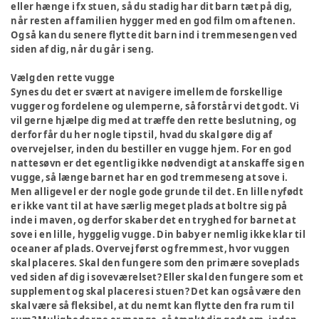
eller hænge i fx stuen, så du stadig har dit barn tæt på dig,
når resten af familien hygger med en god film om aftenen.
Og så kan du senere flytte dit barn ind i tremmesengen ved
siden af dig, når du går i seng.
Vælg den rette vugge
Synes du det er svært at navigere imellem de forskellige
vugger og fordelene og ulemperne, så forstår vi det godt. Vi
vil gerne hjælpe dig med at træffe den rette beslutning, og
derfor får du her nogle tips til, hvad du skal gøre dig af
overvejelser, inden du bestiller en vugge hjem. For en god
nattesøvn er det egentlig ikke nødvendigt at anskaffe sig en
vugge, så længe barnet har en god tremmeseng at sove i.
Men alligevel er der nogle gode grunde til det. En lille nyfødt
er ikke vant til at have særlig meget plads at boltre sig på
inde i maven, og derfor skaber det en tryghed for barnet at
sove i en lille, hyggelig vugge. Din baby er nemlig ikke klar til
oceaner af plads. Overvej først og fremmest, hvor vuggen
skal placeres. Skal den fungere som den primære soveplads
ved siden af dig i soveværelset? Eller skal den fungere som et
supplement og skal placeres i stuen? Det kan også være den
skal være så fleksibel, at du nemt kan flytte den fra rum til