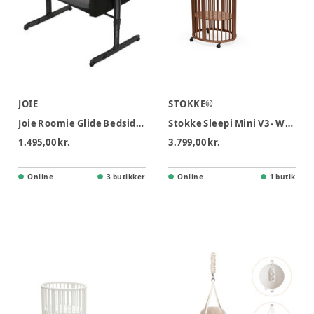
JOIE
STOKKE®
Joie Roomie Glide Bedside Crib - Shale
Stokke Sleepi Mini V3 - Warm Brown
1.495,00 kr.
3.799,00 kr.
Online
3 butikker
Online
1 butik