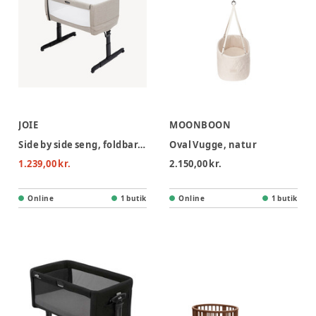
JOIE
MOONBOON
Side by side seng, foldbar, Roomie go, beige
Oval Vugge, natur
1.239,00 kr.
2.150,00 kr.
Online
1 butik
Online
1 butik