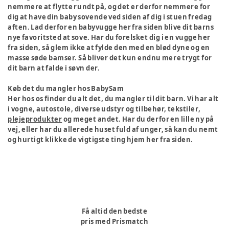
nemmere at flytte rundt på, og det er derfor nemmere for
dig at have din baby sovende ved siden af dig i stuen fredag
aften. Lad derfor en babyvugge her fra siden blive dit barns
nye favoritsted at sove. Har du forelsket dig i en vugge her
fra siden, så glem ikke at fylde den med en blød dyne og en
masse søde bamser. Så bliver det kun endnu mere trygt for
dit barn at falde i søvn der.
Køb det du mangler hos BabySam
Her hos os finder du alt det, du mangler til dit barn. Vi har alt
i vogne, autostole, diverse udstyr og tilbehør, tekstiler,
plejeprodukter
og meget andet. Har du derfor en lille ny på
vej, eller har du allerede huset fuld af unger, så kan du nemt
og hurtigt klikke de vigtigste ting hjem her fra siden.
Få altid den bedste
pris med Prismatch