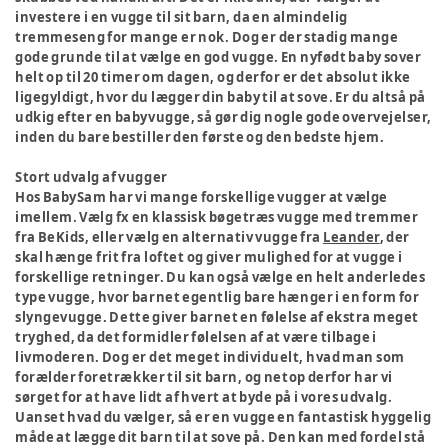
investere i en vugge til sit barn, da en almindelig
tremmeseng for mange er nok. Dog er der stadig mange
gode grunde til at vælge en god vugge. En nyfødt baby sover
helt op til 20 timer om dagen, og derfor er det absolut ikke
ligegyldigt, hvor du lægger din baby til at sove. Er du altså på
udkig efter en babyvugge, så gør dig nogle gode overvejelser,
inden du bare bestiller den første og den bedste hjem.
Stort udvalg af vugger
Hos BabySam har vi mange forskellige vugger at vælge
imellem. Vælg fx en klassisk bøgetræs vugge med tremmer
fra BeKids, eller vælg en alternativ vugge fra
Leander
, der
skal hænge frit fra loftet og giver mulighed for at vugge i
forskellige retninger. Du kan også vælge en helt anderledes
type vugge, hvor barnet egentlig bare hænger i en form for
slyngevugge. Dette giver barnet en følelse af ekstra meget
tryghed, da det formidler følelsen af at være tilbage i
livmoderen. Dog er det meget individuelt, hvad man som
forælder foretrækker til sit barn, og netop derfor har vi
sørget for at have lidt af hvert at byde på i vores udvalg.
Uanset hvad du vælger, så er en vugge en fantastisk hyggelig
måde at lægge dit barn til at sove på. Den kan med fordel stå