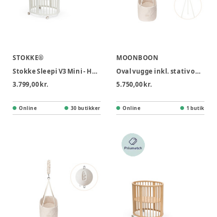
STOKKE®
MOONBOON
Stokke Sleepi V3 Mini - Hvid
Oval vugge inkl. stativ og motor - Natur
3.799,00 kr.
5.750,00 kr.
Online
30 butikker
Online
1 butik