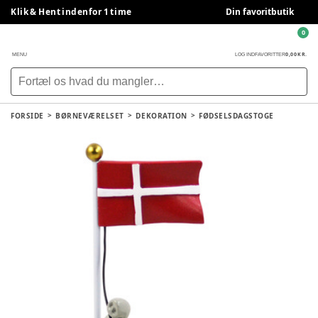
Klik & Hent indenfor 1 time
Din favoritbutik
0
0,00 KR.
MENU
LOG IND
FAVORITTER
FORSIDE
BØRNEVÆRELSET
DEKORATION
FØDSELSDAGSTOGE