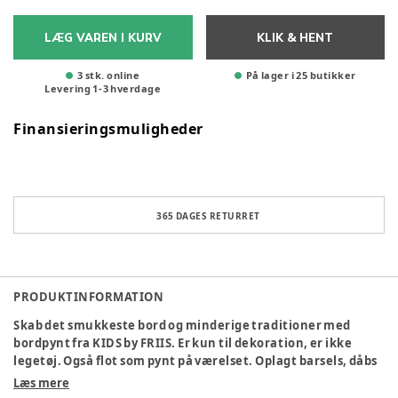
LÆG VAREN I KURV
KLIK & HENT
3 stk. online
På lager i 25 butikker
Levering
1
-
3
hverdage
Finansieringsmuligheder
365 DAGES RETURRET
PRODUKTINFORMATION
Skab det smukkeste bord og minderige traditioner med
bordpynt fra KIDS by FRIIS. Er kun til dekoration, er ikke
legetøj. Også flot som pynt på værelset. Oplagt barsels, dåbs
og fødselsdagsgave.
Læs mere