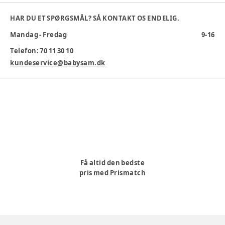
Produktet er 14,5 cm. høj.
HAR DU ET SPØRGSMÅL? SÅ KONTAKT OS ENDELIG.
Materiale: Polyresin
Mandag - Fredag
9-16
Varenummer:
369250
Telefon: 70 11 30 10
kundeservice@babysam.dk
Få altid den bedste
pris med Prismatch