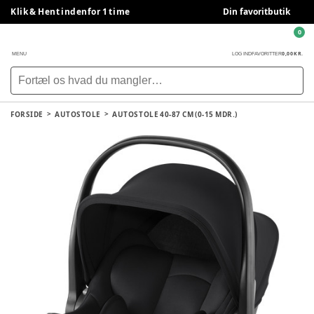
Klik & Hent indenfor 1 time
Din favoritbutik
0
0,00 KR.
MENU
LOG IND
FAVORITTER
FORSIDE
AUTOSTOLE
AUTOSTOLE 40-87 CM (0-15 MDR.)