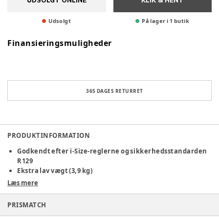
UDSOLGT ONLINE
KLIK & HENT
Udsolgt
På lager i 1 butik
Finansieringsmuligheder
365 DAGES RETURRET
PRODUKTINFORMATION
Godkendt efter i-Size-reglerne og sikkerhedsstandarden
R129
Ekstra lav vægt (3,9 kg)
Fleksibel og let løsning til alle biler
Læs mere
Stolens navn er Baby-Safe Core, og den holder dit barn
PRISMATCH
sikkert og beskyttet. Omfavn dit barn med komfort, så det er
trygt og behageligt på hver eneste tur. De polstrede