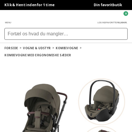
Klik & Hent indenfor 1 time
Din favoritbutik
0
0,00 KR.
MENU
LOG IND
FAVORITTER
FORSIDE
VOGNE & UDSTYR
KOMBIVOGNE
KOMBIVOGNE MED ERGONOMISKE SÆDER