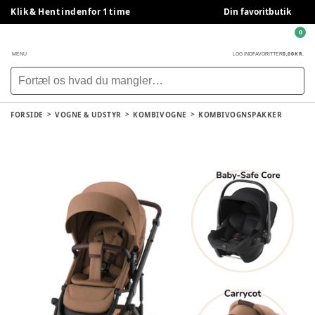
Klik & Hent indenfor 1 time
Din favoritbutik
0
0,00 KR.
MENU
LOG IND
FAVORITTER
FORSIDE
VOGNE & UDSTYR
KOMBIVOGNE
KOMBIVOGNSPAKKER