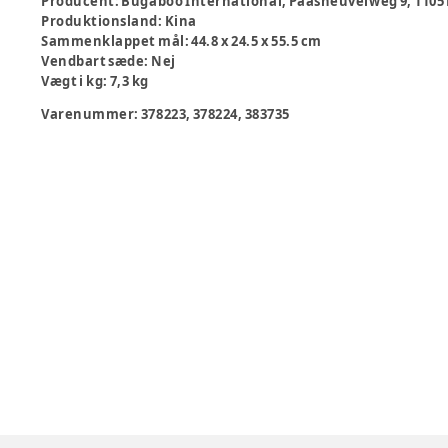
Producent
:
Bugaboo International, Paasheuvelweg 9, 110
Produktionsland
:
Kina
Sammenklappet mål
:
44.8 x 24.5 x 55.5 cm
Vendbart sæde
:
Nej
Vægt i kg
:
7,3 kg
Varenummer:
378223, 378224, 383735