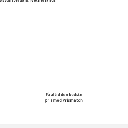
5 BE Amsterdam, Netherlands
Få altid den bedste
pris med Prismatch