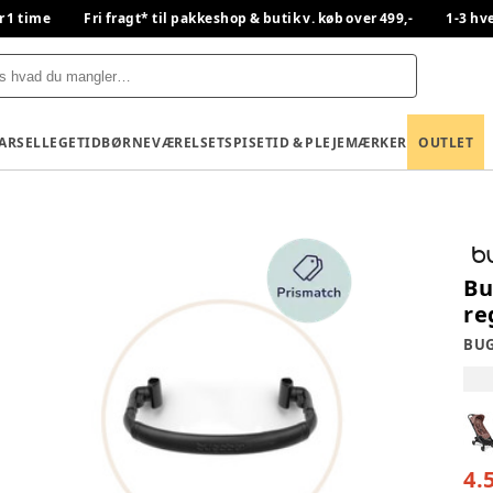
r 1 time
Fri fragt* til pakkeshop & butik v. køb over 499,-
1-3 hv
BARSEL
LEGETID
BØRNEVÆRELSET
SPISETID & PLEJE
MÆRKER
OUTLET
Bu
re
BU
4.