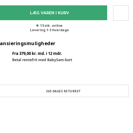
LÆG VAREN I KURV
13 stk. online
Levering
1
-
3
hverdage
nansieringsmuligheder
Fra 379,00 kr. md. i 12 mdr.
Betal rentefrit med BabySam-kort
365 DAGES RETURRET