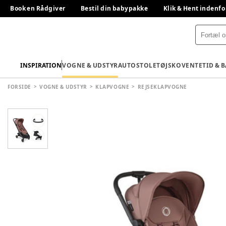
Book en Rådgiver
Bestil din babypakke
Klik & Hent indenfo
INSPIRATION
VOGNE & UDSTYR
AUTOSTOLE
TØJ
SKO
VENTETID & 
FORSIDE
VOGNE & UDSTYR
KLAPVOGNE
REJSEKLAPVOGNE