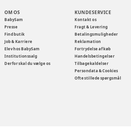
OM OS
KUNDESERVICE
BabySam
Kontakt os
Presse
Fragt & Levering
Find butik
Betalingsmuligheder
Job & Karriere
Reklamation
Elev hos BabySam
Fortrydelse af køb
Institutionssalg
Handelsbetingelser
Derfor skal du vælge os
Tilbagekaldelser
Persondata & Cookies
Ofte stillede spørgsmål