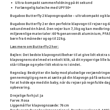
Ultra-kompakt sammenfoldning på ét sekund
Forlængelig kaleche med UPF 50+
Bugaboo Butterfly 2 klapvognspakke – ultrakompakt og klar
Bugaboo Butterfly 2 er den perfekte klapvogn til rejser og 
sekund med én hånd. Den vejer kun 7,3 kg og kan medbrin
miljøvenlige materialer: 60 % genanvendt aluminium, PFAS-
børn fra 6 måneder og op til 22 kg.
Læs mere om Butterfly 2 her:
Bøjlen:
Det bedste klapvognstilbehør til at give lidt ekstra s
klapvognens stel med et enkelt klik, så dit nysgerrige lille
står tilbage og nyder lidt ekstra ro i sindet.
Regnslag:
Beskytter din baby mod pludselige verjændringer,
gennemsigtig og nem at sætte på din klapvogn på få sekund
for at holde øje med din baby, når du rejser på regnfulde 
opbevaring.
Drejelige forhjul
:
Ja
Farve
:
Rosa
Liggemål for klapvognssæde
:
76 cm