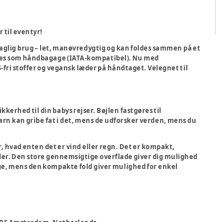
 til eventyr!
daglig brug – let, manøvredygtig og kan foldes sammen på et
ges som håndbagage (IATA-kompatibel). Nu med
fri stoffer og vegansk læder på håndtaget. Velegnet til
ikkerhed til din babys rejser. Bøjlen fastgøres til
 barn kan gribe fat i det, mens de udforsker verden, mens du
 hvad enten det er vind eller regn. Det er kompakt,
er. Den store gennemsigtige overflade giver dig mulighed
dage, mens den kompakte fold giver mulighed for enkel