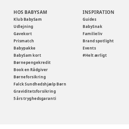
HOS BABYSAM
INSPIRATION
Klub BabySam
Guides
Udlejning
BabySnak
Gavekort
Familieliv
Prismatch
Brand spotlight
Babypakke
Events
BabySam kort
#Helt ærligt
Børnepengekredit
Book en Rådgiver
Børneforsikring
Falck Sundhedshjælp Børn
Graviditetsforsikring
5 års tryghedsgaranti