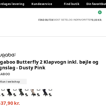
erdages levering
Kundeservice
Find butik
Din favoritbu
0
FIND BUTIK
0,00 KR.
SIDST SETE
LOG IND
FAVORITTER
gaboo Butterfly 2 Klapvogn inkl. bøjle og
gnslag - Dusty Pink
GABOO
Kun i webshop
537,90 kr.