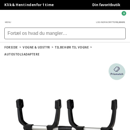
Klik & Hent indenfor 1 time
Din favoritbutik
0
0,00 KR.
MENU
LOG IND
FAVORITTER
FORSIDE
VOGNE & UDSTYR
TILBEHØR TIL VOGNE
AUTOSTOLSADAPTERE