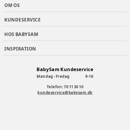
Thule Maple
OM OS
Producent
:
Bugaboo International, Paasheuvelweg 9, 1105
BE Amsterdam, Netherlands
KUNDESERVICE
Produktionsland
:
Kina
Varenummer:
383768
HOS BABYSAM
INSPIRATION
BabySam Kundeservice
Mandag - Fredag
9-16
Telefon: 70 11 30 10
kundeservice@babysam.dk