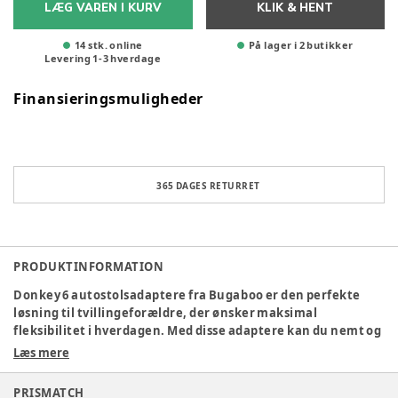
LÆG VAREN I KURV
KLIK & HENT
14 stk. online
På lager i 2 butikker
Levering
1
-
3
hverdage
Finansieringsmuligheder
365 DAGES RETURRET
PRODUKTINFORMATION
Donkey 6 autostolsadaptere fra Bugaboo er den perfekte
løsning til tvillingeforældre, der ønsker maksimal
fleksibilitet i hverdagen. Med disse adaptere kan du nemt og
sikkert montere to autostole direkte på din Bugaboo Donkey
Læs mere
6, så du hurtigt kan flytte dine børn fra bilen til vognen uden
at vække dem. Adapterne er designet til at være
PRISMATCH