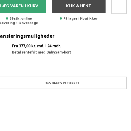
LÆG VAREN I KURV
KLIK & HENT
39 stk. online
På lager i 9 butikker
Levering
1
-
3
hverdage
nansieringsmuligheder
Fra 377,00 kr. md. i 24 mdr.
Betal rentefrit med BabySam-kort
365 DAGES RETURRET