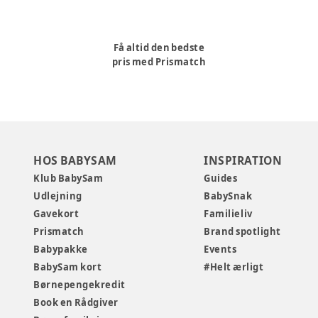
Få altid den bedste
pris med Prismatch
HOS BABYSAM
INSPIRATION
Klub BabySam
Guides
Udlejning
BabySnak
Gavekort
Familieliv
Prismatch
Brand spotlight
Babypakke
Events
BabySam kort
#Helt ærligt
Børnepengekredit
Book en Rådgiver