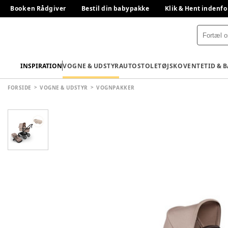
Book en Rådgiver
Bestil din babypakke
Klik & Hent indenfo
INSPIRATION
VOGNE & UDSTYR
AUTOSTOLE
TØJ
SKO
VENTETID & 
FORSIDE
VOGNE & UDSTYR
VOGNPAKKER