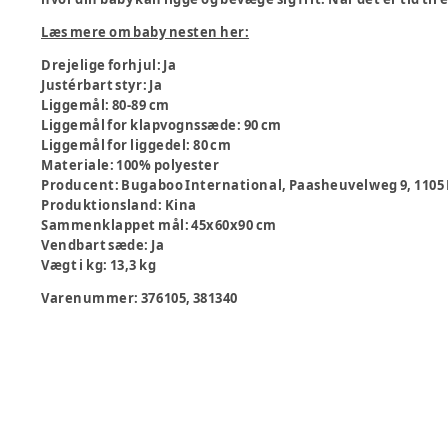
Læs mere om baby nesten her:
Drejelige forhjul
:
Ja
Justérbart styr
:
Ja
Liggemål
:
80-89 cm
Liggemål for klapvognssæde
:
90 cm
Liggemål for liggedel
:
80 cm
Materiale
:
100% polyester
Producent
:
Bugaboo International, Paasheuvelweg 9, 110
Produktionsland
:
Kina
Sammenklappet mål
:
45x60x90 cm
Vendbart sæde
:
Ja
Vægt i kg
:
13,3 kg
Varenummer:
376105, 381340