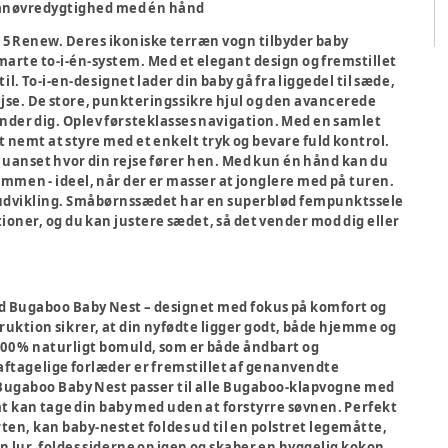
 manøvredygtighed med én hånd
5 Renew. Deres ikoniske terræn vogn tilbyder baby
rte to-i-én-system. Med et elegant design og fremstillet
il. To-i-en-designet lader din baby gå fra liggedel til sæde,
ejse. De store, punkteringssikre hjul og den avancerede
finder dig. Oplev førsteklasses navigation. Med en samlet
et nemt at styre med et enkelt tryk og bevare fuld kontrol.
g, uanset hvor din rejse fører hen. Med kun én hånd kan du
ammen - ideel, når der er masser at jonglere med på turen.
 udvikling. Småbørnssædet har en superblød fempunktssele
tioner, og du kan justere sædet, så det vender mod dig eller
med Bugaboo Baby Nest – designet med fokus på komfort og
ktion sikrer, at din nyfødte ligger godt, både hjemme og
 100 % naturligt bomuld, som er både åndbart og
t aftagelige forlæder er fremstillet af genanvendte
. Bugaboo Baby Nest passer til alle Bugaboo-klapvogne med
t kan tage din baby med uden at forstyrre søvnen. Perfekt
arten, kan baby-nestet foldes ud til en polstret legemåtte,
 en lur, foldes siderne op igen og skaber en hyggelig kokon.