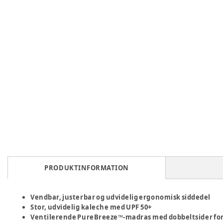
PRODUKTINFORMATION
Vendbar, justerbar og udvidelig ergonomisk siddedel
Stor, udvidelig kaleche med UPF 50+
Ventilerende PureBreeze™-madras med dobbeltsider for