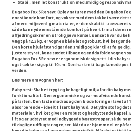
Stabil, men let konstruktion med smidig og responsiv
Bugaboo Fox 5 Renew:
Oplev naturen med den Bugaboo Fox 
enestående komfort, og vokser med dem takket være det sma
af mere miljøvenlig materialer, er den skabt til ubesværet st
så de kan nyde enestående komfort på hvert trin af deres r
affjedring sikrer en utrolig jævn kørsel, uanset hvor du be
vægt på 12,3 kg. er vognen både let og robust, hvilket gør d
Den korte hjulafstand gør den smidig og klar til at følge di
justere styret, læne sædet tilbage og endda folde vognen s
Bugaboo Fox 5 Renew er ergonomisk designet til din babys
og strækker sig op til 10 cm. Den har tre tilbagelænede posi
verden.
Læs mere om vognen her:
Baby nest:
Skab et trygt og behageligt miljø for din baby 
funktionalitet. Den ergonomiske og varmeafvisende konstru
på farten. Den faste madras og den bløde foring er lavet af
absorberende – ideelt til sart babyhud. Det ydre stof og de
materialer, hvilket giver en robust og beskyttende kapsel
lift og er udstyret med indbyggede bærestropper, så du nem
til daglige udflugter og rejser. Når du er hjemme eller på f
hvor din baby kan ligge og bevæge sig frit. Når det er tid til