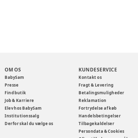
OM OS
KUNDESERVICE
BabySam
Kontakt os
Presse
Fragt & Levering
Find butik
Betalingsmuligheder
Job & Karriere
Reklamation
Elev hos BabySam
Fortrydelse af køb
Institutionssalg
Handelsbetingelser
Derfor skal du vælge os
Tilbagekaldelser
Persondata & Cookies