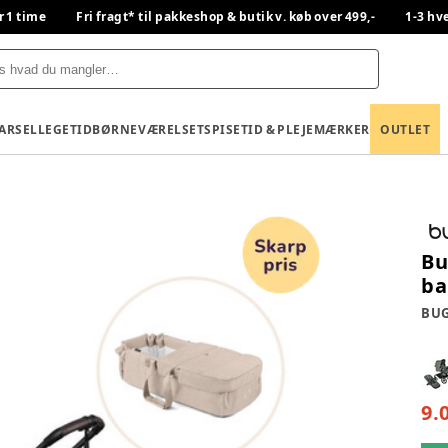
r 1 time
Fri fragt* til pakkeshop & butik v. køb over 499,-
1-3 hv
BARSEL
LEGETID
BØRNEVÆRELSET
SPISETID & PLEJE
MÆRKER
OUTLET
Bu
ba
BU
9.