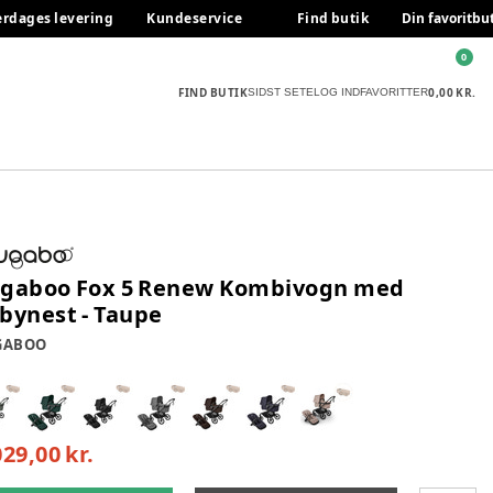
erdages levering
Kundeservice
Find butik
Din favoritbu
0
FIND BUTIK
0,00 KR.
SIDST SETE
LOG IND
FAVORITTER
gaboo Fox 5 Renew Kombivogn med
bynest - Taupe
GABOO
029,00 kr.