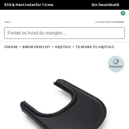
Klik & Hent indenfor 1 time
Din favoritbutik
0
0,00 KR.
MENU
LOG IND
FAVORITTER
FORSIDE
BØRNEVÆRELSET
HØJSTOLE
TILBEHØR TIL HØJSTOLE