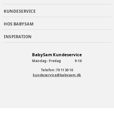
Vægt i kg
:
KUNDESERVICE
Varenummer:
355185
HOS BABYSAM
INSPIRATION
BabySam Kundeservice
Mandag - Fredag
9-16
Telefon: 70 11 30 10
kundeservice@babysam.dk