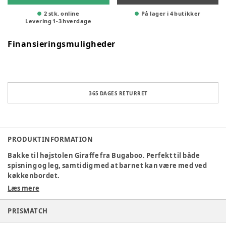
2 stk. online
På lager i 4 butikker
Levering
1
-
3
hverdage
Finansieringsmuligheder
365 DAGES RETURRET
PRODUKTINFORMATION
Bakke til højstolen Giraffe fra Bugaboo. Perfekt til både
spisning og leg, samtidig med at barnet kan være med ved
køkkenbordet.
Læs mere
Specifikationer:
Klik på og af med et enkelt tryk.
PRISMATCH
Aldersinterval (med babysættet) ca. 6–36 måneder.