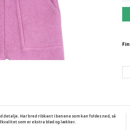
Fi
d detalje. Har bred ribkant i benene som kan foldes ned, så
kvalitet som er ekstra blød og lækker.