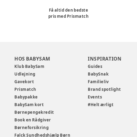
Få altid den bedste
pris med Prismatch
HOS BABYSAM
INSPIRATION
Klub BabySam
Guides
Udlejning
BabySnak
Gavekort
Familieliv
Prismatch
Brand spotlight
Babypakke
Events
BabySam kort
#Helt ærligt
Børnepengekredit
Book en Rådgiver
Børneforsikring
Falck Sundhedshjælp Børn