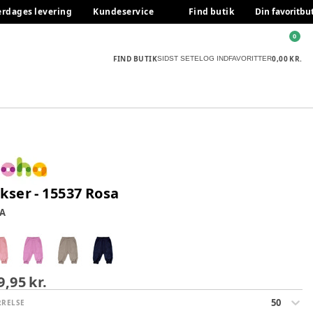
erdages levering
Kundeservice
Find butik
Din favoritbu
0
FIND BUTIK
0,00 KR.
SIDST SETE
LOG IND
FAVORITTER
kser - 15537 Rosa
A
9,95 kr.
50
RRELSE