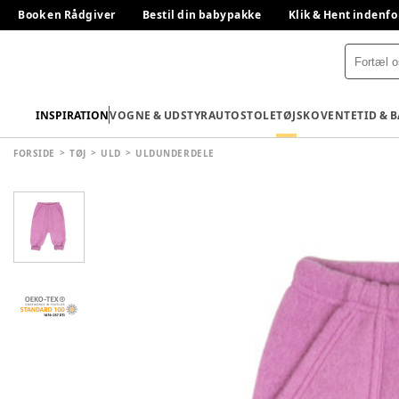
Book en Rådgiver
Bestil din babypakke
Klik & Hent indenfo
INSPIRATION
VOGNE & UDSTYR
AUTOSTOLE
TØJ
SKO
VENTETID & 
FORSIDE
TØJ
ULD
ULDUNDERDELE