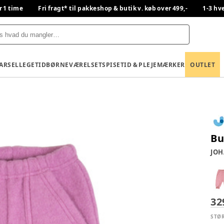
r 1 time
Fri fragt* til pakkeshop & butik v. køb over 499,-
1-3 hv
BARSEL
LEGETID
BØRNEVÆRELSET
SPISETID & PLEJE
MÆRKER
OUTLET
Bu
JOH
32
STØ