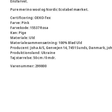
Ensfarvet.
Pure merino wool og Nordic Ecolabel mærket.
Certificering
:
OEKO-Tex
Farve
:
Pink
Farvekode
:
15537 Rosa
Køn
:
Pige
Materiale
:
Uld
Materialesammensætning
:
100% Blød Uld
Producent
:
Joha A/S, Genvejen 14, 7451 Sunds, Danmark, j
Produktionsland
:
Ukraine
Tøj størrelse
:
50 cm / 0 mdr.
Varenummer:
299800