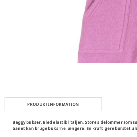
PRODUKTINFORMATION
Baggy bukser. Blød elastik i taljen. Store sidelommer som sø
banet kan bruge buksrne længere. En kraftigere børstet uld