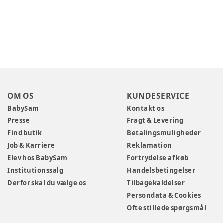
OM OS
KUNDESERVICE
BabySam
Kontakt os
Presse
Fragt & Levering
Find butik
Betalingsmuligheder
Job & Karriere
Reklamation
Elev hos BabySam
Fortrydelse af køb
Institutionssalg
Handelsbetingelser
Derfor skal du vælge os
Tilbagekaldelser
Persondata & Cookies
Ofte stillede spørgsmål