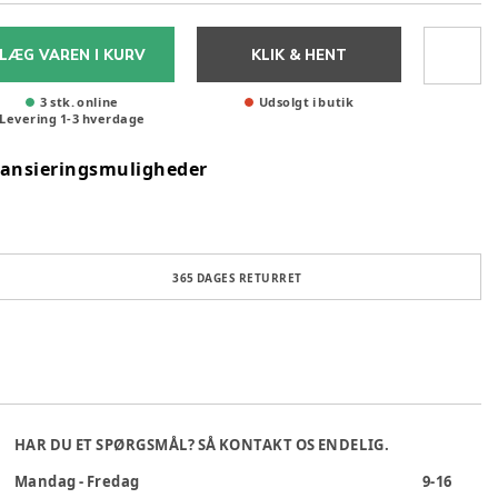
LÆG VAREN I KURV
KLIK & HENT
3 stk. online
Udsolgt i butik
Levering
1
-
3
hverdage
nansieringsmuligheder
365 DAGES RETURRET
HAR DU ET SPØRGSMÅL? SÅ KONTAKT OS ENDELIG.
Mandag - Fredag
9-16