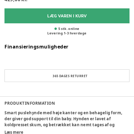
LÆG VAREN I KURV
5 stk. online
Levering
1
-
3
hverdage
Finansieringsmuligheder
365 DAGES RETURRET
PRODUKTINFORMATION
Smart puslehynde med høje kanter og en behagelig form,
der giver god support til din baby. Hynden er lavet af
koldpresset skum, og betrækket kan nemt tages af og
vaskes. Puden har en praktisk smuds- og vandafvisende
Læs mere