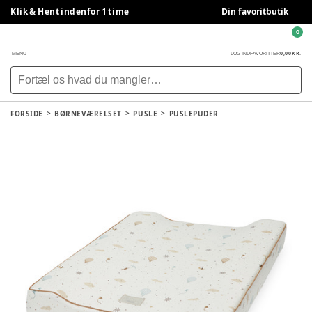
Klik & Hent indenfor 1 time
Din favoritbutik
0
0,00 KR.
MENU
LOG IND
FAVORITTER
FORSIDE
BØRNEVÆRELSET
PUSLE
PUSLEPUDER