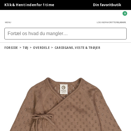
Klik & Hent indenfor 1 time
Din favoritbutik
0
0,00 KR.
MENU
LOG IND
FAVORITTER
FORSIDE
TØJ
OVERDELE
CARDIGANS, VESTE & TRØJER