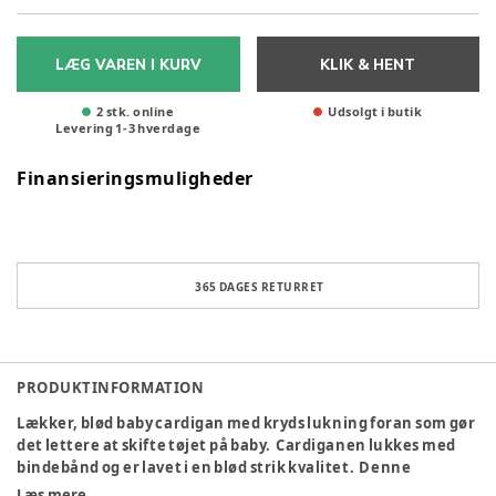
LÆG VAREN I KURV
KLIK & HENT
2 stk. online
Udsolgt i butik
Levering
1
-
3
hverdage
Finansieringsmuligheder
365 DAGES RETURRET
PRODUKTINFORMATION
Lækker, blød baby cardigan med kryds lukning foran som gør
det lettere at skifte tøjet på baby. Cardiganen lukkes med
bindebånd og er lavet i en blød strik kvalitet. Denne
cardigan laves i størrelse 44-74 og kan derfor bruges til
Læs mere