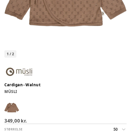
1
/
2
Cardigan - Walnut
MÜSLI
349,00 kr.
50
STØRRELSE