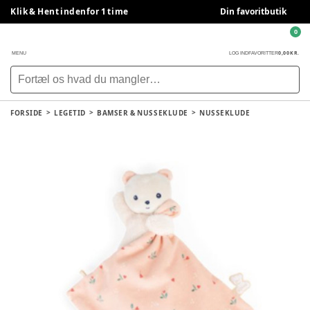
Klik & Hent indenfor 1 time
Din favoritbutik
0
0,00 KR.
MENU
LOG IND
FAVORITTER
FORSIDE
LEGETID
BAMSER & NUSSEKLUDE
NUSSEKLUDE