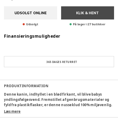
UDSOLGT ONLINE
KLIK & HENT
Udsolgt
På lager i 27 butikker
Finansieringsmuligheder
365 DAGES RETURRET
PRODUKTINFORMATION
Denne kanin, indhyllet i en blød firkant, vil blive babys
yndlingsfølgesvend. Fremstillet af genbrugsmaterialer og
fyld fra plastikflasker, er denne nusseklud 100% miljøvenlig.
Med sin lille fluffy mikrofiberfløjlskrop er kaninen nem at
Læs mere
gribe og holde ved både kroppen og de lange ører. Den lille