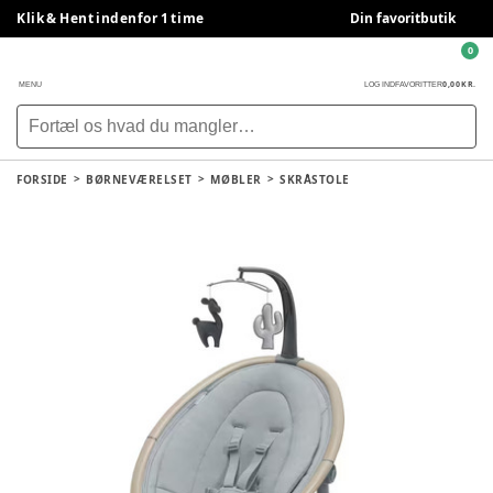
Klik & Hent indenfor 1 time
Din favoritbutik
0
0,00 KR.
MENU
LOG IND
FAVORITTER
FORSIDE
BØRNEVÆRELSET
MØBLER
SKRÅSTOLE