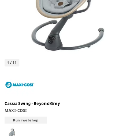
1
/
11
Cassia Swing - Beyond Grey
MAXI-COSI
Kun i webshop