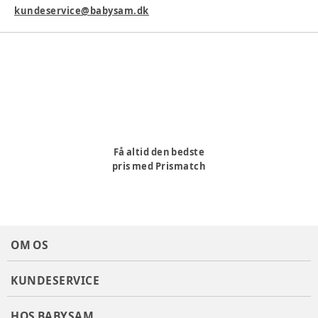
kundeservice@babysam.dk
Få altid den bedste
pris med Prismatch
OM OS
KUNDESERVICE
HOS BABYSAM