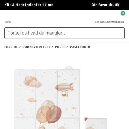
Klik & Hent indenfor 1 time
Din favoritbutik
0
0,00 KR.
MENU
LOG IND
FAVORITTER
FORSIDE
BØRNEVÆRELSET
PUSLE
PUSLEPUDER