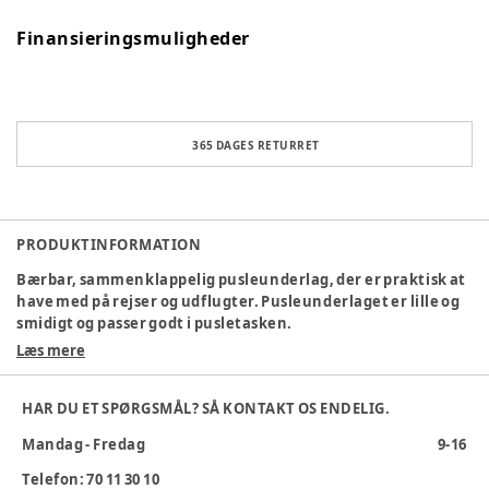
Finansieringsmuligheder
365 DAGES RETURRET
PRODUKTINFORMATION
Bærbar, sammenklappelig pusleunderlag, der er praktisk at
have med på rejser og udflugter. Pusleunderlaget er lille og
smidigt og passer godt i pusletasken.
Læs mere
Mål i udfoldet tilstand: 40 x 60 cm
Mål i sammenklappet tilstand: 29 x 13 cm
Plejevejledning: Aftørres med vand
HAR DU ET SPØRGSMÅL? SÅ KONTAKT OS ENDELIG.
Varenummer:
379807
Mandag - Fredag
9-16
Telefon: 70 11 30 10