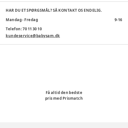
Varenummer:
367797
HAR DU ET SPØRGSMÅL? SÅ KONTAKT OS ENDELIG.
Mandag - Fredag
9-16
Telefon: 70 11 30 10
kundeservice@babysam.dk
Få altid den bedste
pris med Prismatch