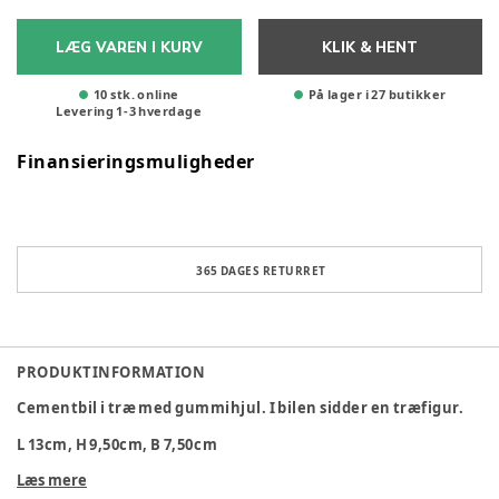
LÆG VAREN I KURV
KLIK & HENT
10 stk. online
På lager i 27 butikker
Levering
1
-
3
hverdage
Finansieringsmuligheder
365 DAGES RETURRET
PRODUKTINFORMATION
Cementbil i træ med gummihjul. I bilen sidder en træfigur.
L 13cm, H 9,50cm, B 7,50cm
Læs mere
Alder
:
3 år, 18-24 mdr, 2 år