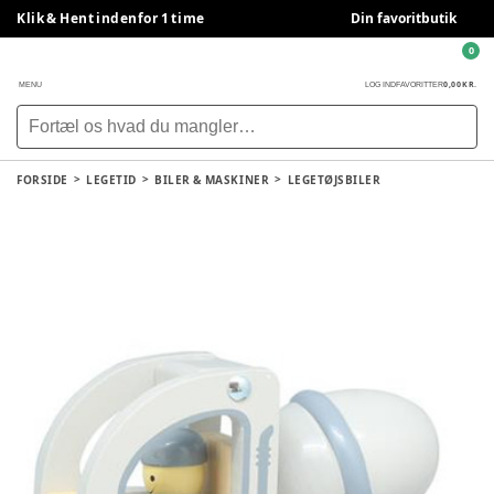
Klik & Hent indenfor 1 time
Din favoritbutik
0
0,00 KR.
MENU
LOG IND
FAVORITTER
FORSIDE
LEGETID
BILER & MASKINER
LEGETØJSBILER