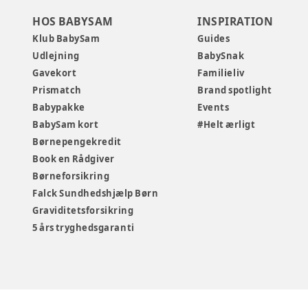
HOS BABYSAM
INSPIRATION
Klub BabySam
Guides
Udlejning
BabySnak
Gavekort
Familieliv
Prismatch
Brand spotlight
Babypakke
Events
BabySam kort
#Helt ærligt
Børnepengekredit
Book en Rådgiver
Børneforsikring
Falck Sundhedshjælp Børn
Graviditetsforsikring
5 års tryghedsgaranti