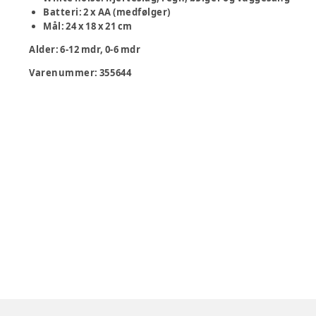
Batteri: 2 x AA (medfølger)
Mål: 24 x 18 x 21 cm
Alder
:
6-12 mdr, 0-6 mdr
Varenummer:
355644