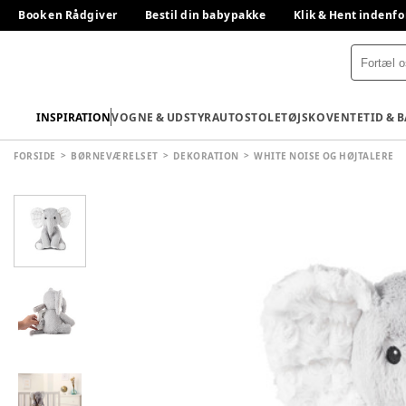
Book en Rådgiver
Bestil din babypakke
Klik & Hent indenfo
INSPIRATION
VOGNE & UDSTYR
AUTOSTOLE
TØJ
SKO
VENTETID & 
FORSIDE
BØRNEVÆRELSET
DEKORATION
WHITE NOISE OG HØJTALERE