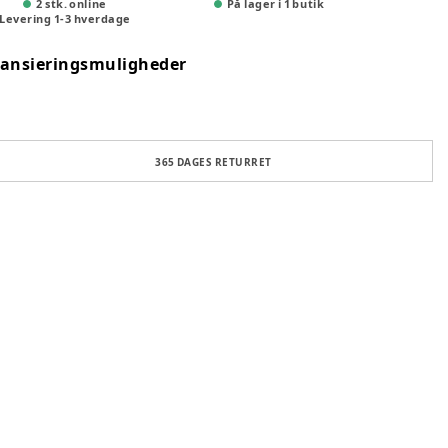
2 stk. online
På lager i 1 butik
Levering
1
-
3
hverdage
nansieringsmuligheder
365 DAGES RETURRET