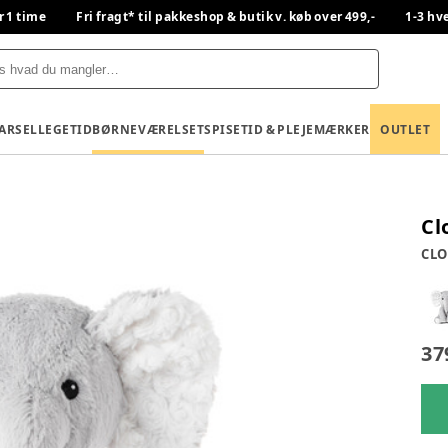
r 1 time
Fri fragt* til pakkeshop & butik v. køb over 499,-
1-3 hv
BARSEL
LEGETID
BØRNEVÆRELSET
SPISETID & PLEJE
MÆRKER
OUTLET
Cl
CL
37