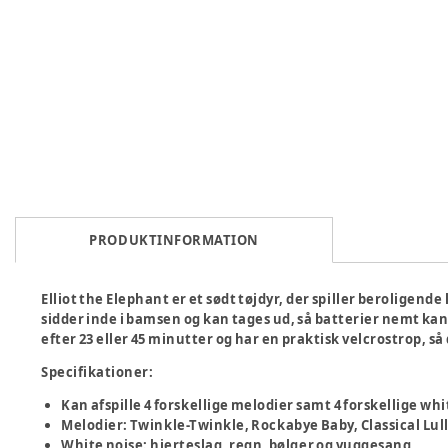
PRODUKTINFORMATION
Elliot the Elephant er et sødt tøjdyr, der spiller beroligende
sidder inde i bamsen og kan tages ud, så batterier nemt kan u
efter 23 eller 45 minutter og har en praktisk velcrostrop, s
Specifikationer:
Kan afspille 4 forskellige melodier samt 4 forskellige whi
Melodier: Twinkle-Twinkle, Rockabye Baby, Classical Lul
White noise: hjerteslag, regn, bølger og vuggesang