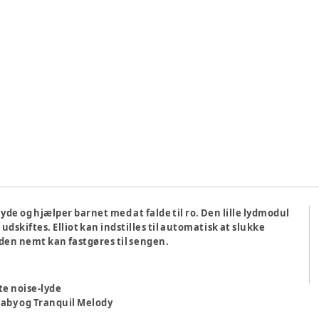
 lyde og hjælper barnet med at falde til ro. Den lille lydmodul
dskiftes. Elliot kan indstilles til automatisk at slukke
å den nemt kan fastgøres til sengen.
te noise-lyde
laby og Tranquil Melody