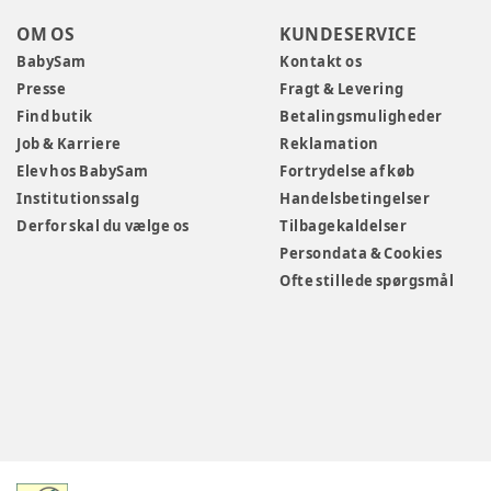
OM OS
KUNDESERVICE
BabySam
Kontakt os
Presse
Fragt & Levering
Find butik
Betalingsmuligheder
Job & Karriere
Reklamation
Elev hos BabySam
Fortrydelse af køb
Institutionssalg
Handelsbetingelser
Derfor skal du vælge os
Tilbagekaldelser
Persondata & Cookies
Ofte stillede spørgsmål