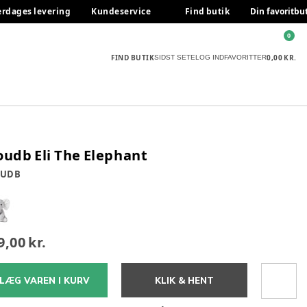
erdages levering
Kundeservice
Find butik
Din favoritbu
0
FIND BUTIK
0,00 KR.
SIDST SETE
LOG IND
FAVORITTER
oudb Eli The Elephant
OUDB
9,00 kr.
LÆG VAREN I KURV
KLIK & HENT