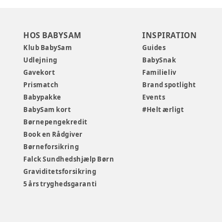
HOS BABYSAM
INSPIRATION
Klub BabySam
Guides
Udlejning
BabySnak
Gavekort
Familieliv
Prismatch
Brand spotlight
Babypakke
Events
BabySam kort
#Helt ærligt
Børnepengekredit
Book en Rådgiver
Børneforsikring
Falck Sundhedshjælp Børn
Graviditetsforsikring
5 års tryghedsgaranti