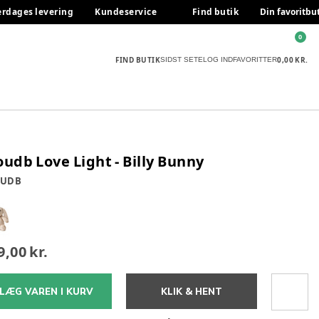
erdages levering
Kundeservice
Find butik
Din favoritbu
0
FIND BUTIK
0,00 KR.
SIDST SETE
LOG IND
FAVORITTER
oudb Love Light - Billy Bunny
OUDB
9,00 kr.
LÆG VAREN I KURV
KLIK & HENT