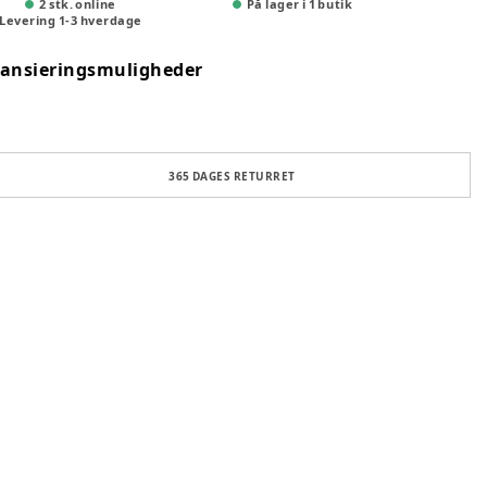
2 stk. online
På lager i 1 butik
Levering
1
-
3
hverdage
nansieringsmuligheder
365 DAGES RETURRET