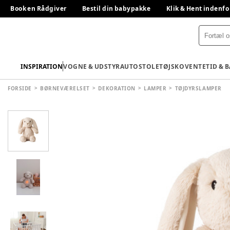
Book en Rådgiver
Bestil din babypakke
Klik & Hent indenfo
INSPIRATION
VOGNE & UDSTYR
AUTOSTOLE
TØJ
SKO
VENTETID & 
FORSIDE
BØRNEVÆRELSET
DEKORATION
LAMPER
TØJDYRSLAMPER