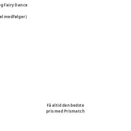
og Fairy Dance
bel medfølger)
Få altid den bedste
pris med Prismatch