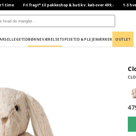
r 1 time
Fri fragt* til pakkeshop & butik v. køb over 499,-
1-3 hv
BARSEL
LEGETID
BØRNEVÆRELSET
SPISETID & PLEJE
MÆRKER
OUTLET
Cl
CL
47