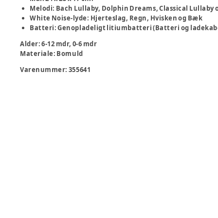
Melodi: Bach Lullaby, Dolphin Dreams, Classical Lullaby 
White Noise-lyde: Hjerteslag, Regn, Hvisken og Bæk
Batteri: Genopladeligt litiumbatteri (Batteri og ladeka
Alder
:
6-12 mdr, 0-6 mdr
Materiale
:
Bomuld
Varenummer:
355641