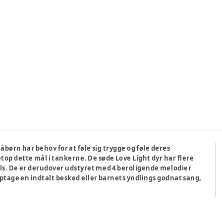
børn har behov for at føle sig trygge og føle deres
op dette mål i tankerne. De søde Love Light dyr har flere
els. De er derudover udstyret med 4 beroligende melodier
ptage en indtalt besked eller barnets yndlings godnat sang,