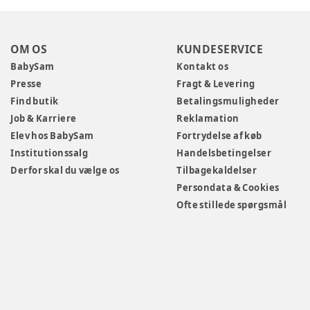
OM OS
KUNDESERVICE
BabySam
Kontakt os
Presse
Fragt & Levering
Find butik
Betalingsmuligheder
Job & Karriere
Reklamation
Elev hos BabySam
Fortrydelse af køb
Institutionssalg
Handelsbetingelser
Derfor skal du vælge os
Tilbagekaldelser
Persondata & Cookies
Ofte stillede spørgsmål