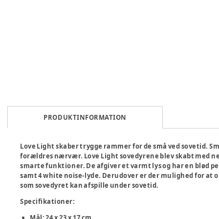
PRODUKTINFORMATION
Love Light skaber trygge rammer for de små ved sovetid. Små
forældres nærvær. Love Light sovedyrene blev skabt med net
smarte funktioner. De afgiver et varmt lys og har en blød p
samt 4 white noise-lyde. Derudover er der mulighed for at o
som sovedyret kan afspille under sovetid.
Specifikationer:
Mål: 24 x 23 x 17 cm.