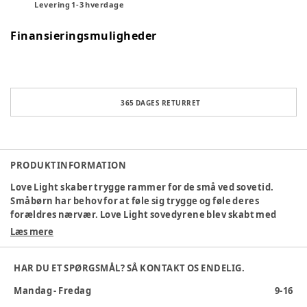
Levering
1
-
3
hverdage
Finansieringsmuligheder
365 DAGES RETURRET
PRODUKTINFORMATION
Love Light skaber trygge rammer for de små ved sovetid.
Småbørn har behov for at føle sig trygge og føle deres
forældres nærvær. Love Light sovedyrene blev skabt med
netop dette mål i tankerne. De søde Love Light dyr har flere
Læs mere
smarte funktioner. De afgiver et varmt lys og har en blød
pels. De er derudover udstyret med 4 beroligende melodier
HAR DU ET SPØRGSMÅL? SÅ KONTAKT OS ENDELIG.
samt 4 white noise-lyde. Derudover er der mulighed for at
optage en indtalt besked eller barnets yndlings godnat sang,
Mandag - Fredag
9-16
som sovedyret kan afspille under sovetid.