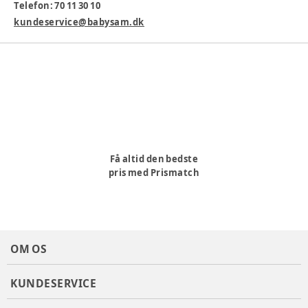
Telefon: 70 11 30 10
Specifikationer:
kundeservice@babysam.dk
Mål: 24 x 23 x 17 cm.
Melodi: Bach Lullaby, Dolphin Dreams, Classical Lullaby
og Fairy Dance
White Noise-lyde: Hjerteslag, Regn, Hvisken og Bæk
Batteri: Genopladeligt litiumbatteri (Batteri og
ladekabel medfølger)
Alder
:
0-6 mdr, 6-12 mdr
Materiale
:
Bomuld
Få altid den bedste
Varenummer:
355642
pris med Prismatch
OM OS
KUNDESERVICE