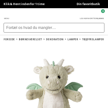
Klik & Hent indenfor 1 time
Din favoritbutik
0
0,00 KR.
MENU
LOG IND
FAVORITTER
FORSIDE
BØRNEVÆRELSET
DEKORATION
LAMPER
TØJDYRSLAMPER