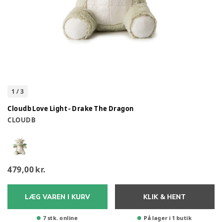
1
/
3
Cloudb Love Light - Drake The Dragon
CLOUDB
479,00 kr.
LÆG VAREN I KURV
KLIK & HENT
7 stk. online
På lager i 1 butik