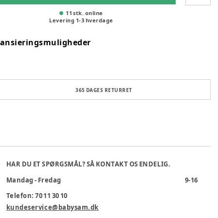
11 stk. online
Levering
1
-
3
hverdage
nansieringsmuligheder
365 DAGES RETURRET
HAR DU ET SPØRGSMÅL? SÅ KONTAKT OS ENDELIG.
Mandag - Fredag
9-16
Telefon: 70 11 30 10
kundeservice@babysam.dk