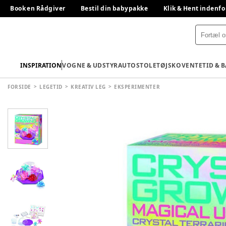
Book en Rådgiver
Bestil din babypakke
Klik & Hent indenfo
INSPIRATION
VOGNE & UDSTYR
AUTOSTOLE
TØJ
SKO
VENTETID & 
FORSIDE
LEGETID
KREATIV LEG
EKSPERIMENTER