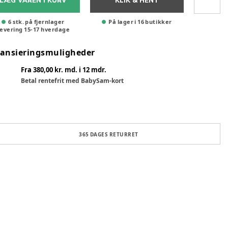
LÆG VAREN I KURV
KLIK & HENT
6 stk. på fjernlager
På lager i 16 butikker
evering
15
-
17
hverdage
nansieringsmuligheder
Fra 380,00 kr. md. i 12 mdr.
Betal rentefrit med BabySam-kort
365 DAGES RETURRET