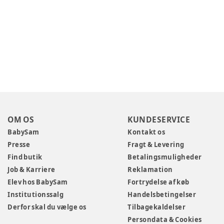
OM OS
KUNDESERVICE
BabySam
Kontakt os
Presse
Fragt & Levering
Find butik
Betalingsmuligheder
Job & Karriere
Reklamation
Elev hos BabySam
Fortrydelse af køb
Institutionssalg
Handelsbetingelser
Derfor skal du vælge os
Tilbagekaldelser
Persondata & Cookies