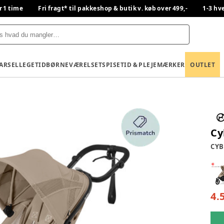
r 1 time
Fri fragt* til pakkeshop & butik v. køb over 499,-
1-3 hv
BARSEL
LEGETID
BØRNEVÆRELSET
SPISETID & PLEJE
MÆRKER
OUTLET
Cy
CYB
4.