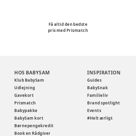
Få altid den bedste
pris med Prismatch
HOS BABYSAM
INSPIRATION
Klub BabySam
Guides
Udlejning
BabySnak
Gavekort
Familieliv
Prismatch
Brand spotlight
Babypakke
Events
BabySam kort
#Helt ærligt
Børnepengekredit
Book en Rådgiver