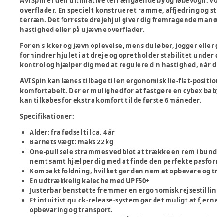
Avi Spin er den ultimative terrængående by og løbevogn. Vog
overflader. En specielt konstrueret ramme, affjedring og s
terræn. Det forreste drejehjul giver dig fremragende manøv
hastighed eller på ujævne overflader.
For en sikker og jævn oplevelse, mens du løber, jogger eller gå
forhindrer hjulet i at dreje og opretholder stabilitet under 
kontrol og hjælper dig med at regulere din hastighed, når 
AVI Spin kan lænes tilbage til en ergonomisk lie-flat-positi
komfortabelt. Der er mulighed for at fastgøre en cybex babya
kan tilkøbes for ekstra komfort til de første 6 måneder.
Specifikationer
:
Alder: fra fødsel til ca. 4 år
Barnets vægt: maks 22 kg
One-pull sele strammes ved blot at trække en rem i bund
nemt samt hjælper dig med at finde den perfekte pasform
Kompakt foldning, hvilket gør den nem at opbevare og t
En udtrækkelig kaleche med UPF50+
Justerbar benstøtte fremmer en ergonomisk rejsestillin
Et intuitivt quick-release-system gør det muligt at fjern
opbevaring og transport.