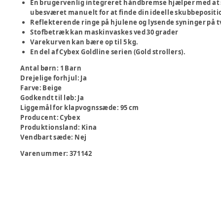
En brugervenlig integreret håndbremse hjælper med at s
ubesværet manuelt for at finde din ideelle skubbepositi
Reflekterende ringe på hjulene og lysende syninger på 
Stofbetræk kan maskinvaskes ved 30 grader
Varekurven kan bære op til 5 kg.
En del af Cybex Goldline serien (Gold strollers).
Antal børn
:
1 Barn
Drejelige forhjul
:
Ja
Farve
:
Beige
Godkendt til løb
:
Ja
Liggemål for klapvognssæde
:
95 cm
Producent
:
Cybex
Produktionsland
:
Kina
Vendbart sæde
:
Nej
Varenummer:
371142