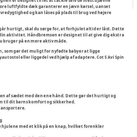
nen er designet til let at tackle selv de mest ujævne
tore luftfyldte dæk garanterer en jævn kørsel, uanset
redygtighed og kan låses på plads til brug ved højere
r hurtigt, skal du sørge for, at forhjulet altid er låst. Dette
din aktivitet. Håndbremsen er designet til at give dig ekstra
du bruger på en mere aktiv måde.
on, som gør det muligt for nyfødte babyer at ligge
utostol eller liggedel ved hjælp af adaptere. Cot S Avi Spin
en af sædet med den ene hånd. Dette gør det hurtigt og
 til dit barns komfort og sikkerhed.
ransportere.
g
e hjulene med et klik på en knap, hvilket forenkler