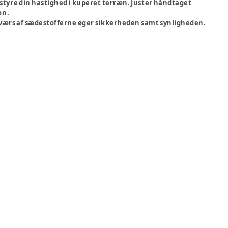
tyre din hastighed i kuperet terræn. Juster håndtaget
on.
tværs af sædestofferne øger sikkerheden samt synligheden.