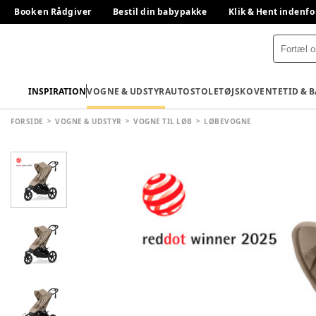
Book en Rådgiver
Bestil din babypakke
Klik & Hent indenfo
INSPIRATION
VOGNE & UDSTYR
AUTOSTOLE
TØJ
SKO
VENTETID & 
FORSIDE
VOGNE & UDSTYR
VOGNE TIL LØB
LØBEVOGNE