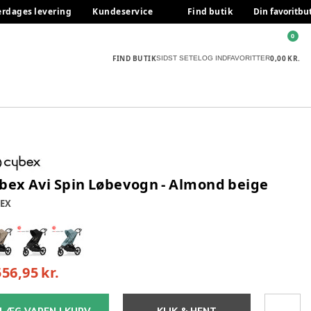
erdages levering
Kundeservice
Find butik
Din favoritbu
0
FIND BUTIK
0,00 KR.
SIDST SETE
LOG IND
FAVORITTER
bex Avi Spin Løbevogn - Almond beige
EX
556,95 kr.