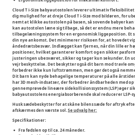
Ergonomisk liggeposition for maksimal komfort.
Cloud T i-Size babyautostolen leverer ultimativ fleksibilite
dig mulighed for at dreje Cloud T i-Size mod bildøren, for ub
nemt at klikke autostolen på basen, så sovende babyer kan 
kan autostolen læne sig tilbage, så det er endnu mere behage
tilbagelæningssystem for en ergonomisk liggeposition. Et s
din nye ankomst. Det minimerer risikoen for, at hovedet vi
åndedrætsbesvær. Indlægget kan fjernes, når din lille er h
positioner, hvilket garanterer komfort og en sikker pasform
justeringen ubesværet, sikker og tager kun sekunder. En 
vejr beskyttelse. Det beskytter også dit barn mod travle o
forbedrer ikke kun luftstrømmen, men gør det også nemmere
Dit barn kan nyde behagelige temperaturer på alle årstider
har 3D mesh-indsatser, der forbedrer åndbarheden med op ti
gennemprøvede lineære sidekollisionssystem (LSP) øger sik
babyautostolens energiabsorberende skal reducerer LSP-s
Husk sædebeskytter for at skåne bilens sæde for aftryk ef
afskærmes den værste sol.
Se udvalg her:
Specifikationer:
Fra fødslen op til ca. 24 måneder.