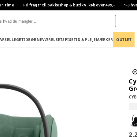
r 1 time
Fri fragt* til pakkeshop & butik v. køb over 499,-
1-3 hv
BARSEL
LEGETID
BØRNEVÆRELSET
SPISETID & PLEJE
MÆRKER
OUTLET
Cy
Gr
CYB
2.