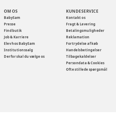
OM OS
KUNDESERVICE
BabySam
Kontakt os
Presse
Fragt & Levering
Find butik
Betalingsmuligheder
Job & Karriere
Reklamation
Elev hos BabySam
Fortrydelse af køb
Institutionssalg
Handelsbetingelser
Derfor skal du vælge os
Tilbagekaldelser
Persondata & Cookies
Ofte stillede spørgsmål