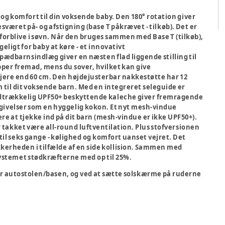
t og komfort til din voksende baby. Den 180° rotation giver
esværet på- og afstigning (base T påkrævet - tilkøb). Det er
forblive i søvn. Når den bruges sammen med Base T (tilkøb),
ligt for baby at køre - et innovativt
pædbarnsindlæg giver en næsten flad liggende stilling til
pper fremad, mens du sover, hvilket kan give
øjere end 60 cm. Den højdejusterbar nakkestøtte har 12
 til dit voksende barn. Med en integreret seleguide er
udtrækkelig UPF50+ beskyttende kaleche giver fremragende
mgivelser som en hyggelig kokon. Et nyt mesh-vindue
 at tjekke ind på dit barn (mesh-vindue er ikke UPF50+).
 takket være all-round luftventilation. Plus stofversionen
l seks gange - kølighed og komfort uanset vejret. Det
kerheden i tilfælde af en side kollision. Sammen med
ystemet stødkræfterne med op til 25%.
ter autostolen/basen, og ved at sætte solskærme på ruderne