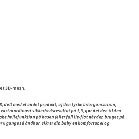
 et 3D-mesh.
023, delt med et andet produkt, af den tyske bilorganisation,
 ekstraordinært sikkerhedsresultat på 1,3, gør det den til den
ke hvilefunktion på basen (eller full lie-flat når den bruges på
er 6 gange så åndbar, sikrer din baby en komfortabel og