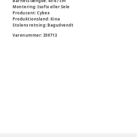
Barnets længde
:
45-87 cm
Montering
:
Isofix eller Sele
Producent
:
Cybex
Produktionsland
:
Kina
Stolens retning
:
Bagudvendt
Varenummer:
359713