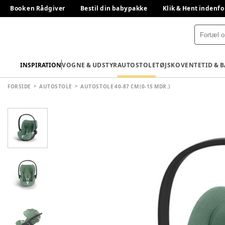
Book en Rådgiver
Bestil din babypakke
Klik & Hent indenfo
INSPIRATION
VOGNE & UDSTYR
AUTOSTOLE
TØJ
SKO
VENTETID & 
FORSIDE
AUTOSTOLE
AUTOSTOLE 40-87 CM (0-15 MDR.)