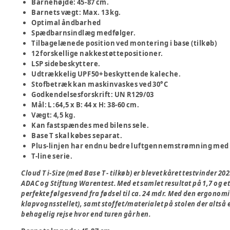
Barnehøjde: 45-87 cm.
Barnets vægt: Max. 13 kg.
Optimal åndbarhed
Spædbarnsindlæg medfølger.
Tilbagelænede position ved montering i base (tilkøb)
12 forskellige nakkestøttepositioner.
LSP sidebeskyttere.
Udtrækkelig UPF50+ beskyttende kaleche.
Stofbetræk kan maskinvaskes ved 30°C
Godkendelsesforskrift: UN R129/03
Mål: L :64,5 x B: 44 x H: 38-60 cm.
Vægt: 4,5 kg.
Kan fastspændes med bilens sele.
Base T skal købes separat.
Plus-linjen har endnu bedre luftgennemstrømning med
T-line serie.
Cloud T i-Size (med Base T - tilkøb) er blevet kåret testvinder 2
ADAC og Stiftung Warentest. Med et samlet resultat på 1,7 og et
perfekte følgesvend fra fødsel til ca. 24 mdr. Med den ergonomis
klapvognsstellet), samt stoffet/materialet på stolen der altså 
behagelig rejse hvor end turen går hen.