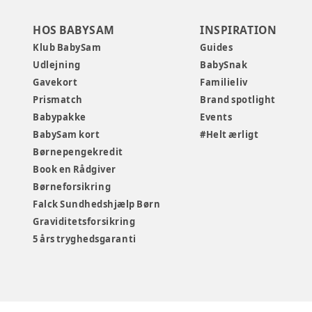
HOS BABYSAM
INSPIRATION
Klub BabySam
Guides
Udlejning
BabySnak
Gavekort
Familieliv
Prismatch
Brand spotlight
Babypakke
Events
BabySam kort
#Helt ærligt
Børnepengekredit
Book en Rådgiver
Børneforsikring
Falck Sundhedshjælp Børn
Graviditetsforsikring
5 års tryghedsgaranti