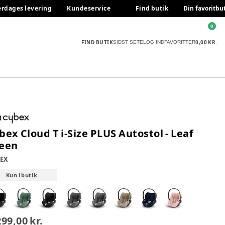
erdages levering
Kundeservice
Find butik
Din favoritbu
0
FIND BUTIK
0,00 KR.
SIDST SETE
LOG IND
FAVORITTER
bex Cloud T i-Size PLUS Autostol - Leaf
een
EX
Kun i butik
299,00 kr.