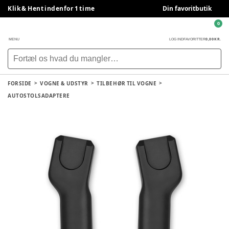
Klik & Hent indenfor 1 time
Din favoritbutik
0
0,00 KR.
MENU
LOG IND
FAVORITTER
FORSIDE
VOGNE & UDSTYR
TILBEHØR TIL VOGNE
AUTOSTOLSADAPTERE