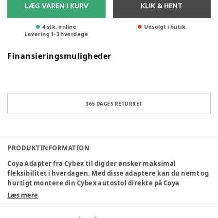
LÆG VAREN I KURV
KLIK & HENT
4 stk. online
Udsolgt i butik
Levering
1
-
3
hverdage
Finansieringsmuligheder
365 DAGES RETURRET
PRODUKTINFORMATION
Coya Adapter fra Cybex til dig der ønsker maksimal
fleksibilitet i hverdagen. Med disse adaptere kan du nemt og
hurtigt montere din Cybex autostol direkte på Coya
klapvognen, så du slipper for at vække dit barn, når I skal fra
Læs mere
bil til vogn. Adapterne er designet til at være brugervenlige
og sikre, så du kan føle dig tryg, hver gang du bruger dem.