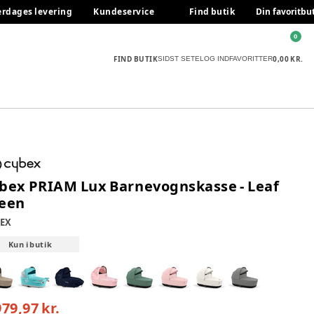
erdages levering
Kundeservice
Find butik
Din favoritbu
0
FIND BUTIK
0,00 KR.
SIDST SETE
LOG IND
FAVORITTER
bex PRIAM Lux Barnevognskasse - Leaf
een
EX
Kun i butik
979,97 kr.