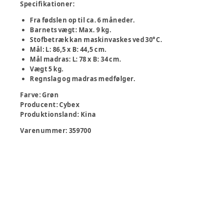
Specifikationer:
Fra fødslen op til ca. 6 måneder.
Barnets vægt: Max. 9 kg.
Stofbetræk kan maskinvaskes ved 30°C.
Mål: L: 86,5 x B: 44,5 cm.
Mål madras: L: 78 x B: 34 cm.
Vægt 5 kg.
Regnslag og madras medfølger.
Farve
:
Grøn
Producent
:
Cybex
Produktionsland
:
Kina
Varenummer:
359700