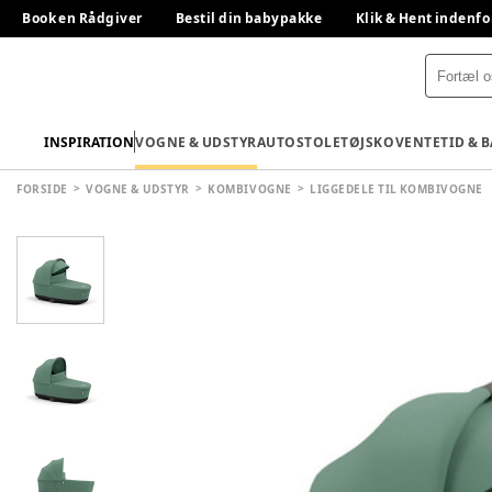
Book en Rådgiver
Bestil din babypakke
Klik & Hent indenfo
INSPIRATION
VOGNE & UDSTYR
AUTOSTOLE
TØJ
SKO
VENTETID & 
FORSIDE
VOGNE & UDSTYR
KOMBIVOGNE
LIGGEDELE TIL KOMBIVOGNE