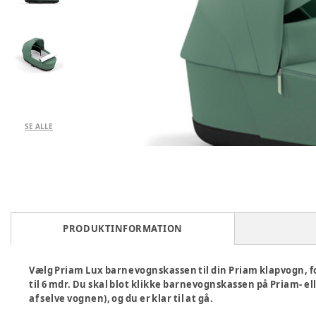
SE ALLE
PRODUKTINFORMATION
Vælg Priam Lux barnevognskassen til din Priam klapvogn, for
til 6 mdr. Du skal blot klikke barnevognskassen på Priam- el
af selve vognen), og du er klar til at gå.