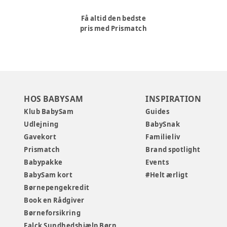
Få altid den bedste
pris med Prismatch
HOS BABYSAM
INSPIRATION
Klub BabySam
Guides
Udlejning
BabySnak
Gavekort
Familieliv
Prismatch
Brand spotlight
Babypakke
Events
BabySam kort
#Helt ærligt
Børnepengekredit
Book en Rådgiver
Børneforsikring
Falck Sundhedshjælp Børn