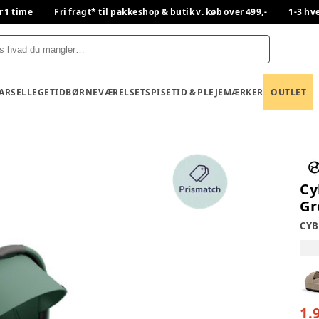
r 1 time
Fri fragt* til pakkeshop & butik v. køb over 499,-
1-3 hv
BARSEL
LEGETID
BØRNEVÆRELSET
SPISETID & PLEJE
MÆRKER
OUTLET
Cy
Gr
CYB
1.