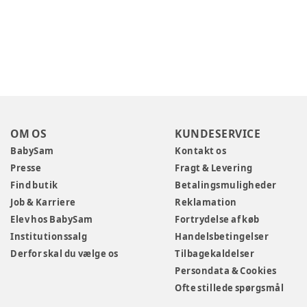
OM OS
KUNDESERVICE
BabySam
Kontakt os
Presse
Fragt & Levering
Find butik
Betalingsmuligheder
Job & Karriere
Reklamation
Elev hos BabySam
Fortrydelse af køb
Institutionssalg
Handelsbetingelser
Derfor skal du vælge os
Tilbagekaldelser
Persondata & Cookies
Ofte stillede spørgsmål