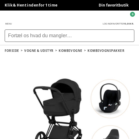
Klik & Hent indenfor 1 time
Din favoritbutik
0
0,00 KR.
MENU
LOG IND
FAVORITTER
FORSIDE
VOGNE & UDSTYR
KOMBIVOGNE
KOMBIVOGNSPAKKER