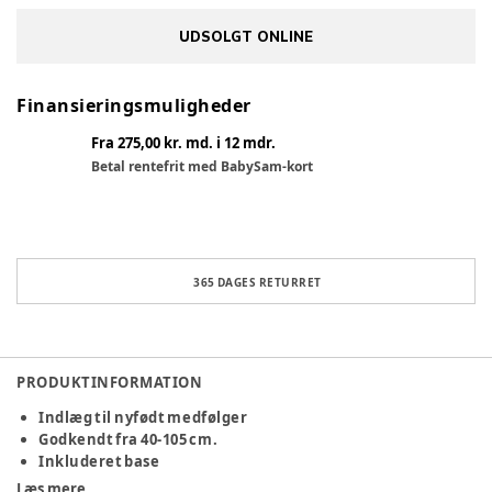
UDSOLGT ONLINE
Finansieringsmuligheder
Fra 275,00 kr. md. i 12 mdr.
Betal rentefrit med BabySam-kort
365 DAGES RETURRET
PRODUKTINFORMATION
Indlæg til nyfødt medfølger
Godkendt fra 40-105 cm.
Inkluderet base
360° rotation for nem ind- og udstigning
Læs mere