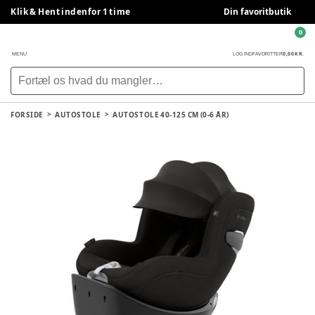
Klik & Hent indenfor 1 time
Din favoritbutik
0
0,00 KR.
MENU
LOG IND
FAVORITTER
FORSIDE
AUTOSTOLE
AUTOSTOLE 40-125 CM (0-6 ÅR)