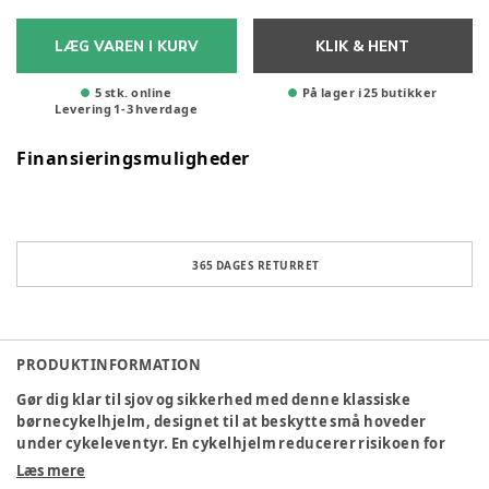
LÆG VAREN I KURV
KLIK & HENT
5 stk. online
På lager i 25 butikker
Levering
1
-
3
hverdage
Finansieringsmuligheder
365 DAGES RETURRET
PRODUKTINFORMATION
Gør dig klar til sjov og sikkerhed med denne klassiske
børnecykelhjelm, designet til at beskytte små hoveder
under cykeleventyr. En cykelhjelm reducerer risikoen for
alvorlige hoved skader ved uheld som styrt på cyklen.
Læs mere