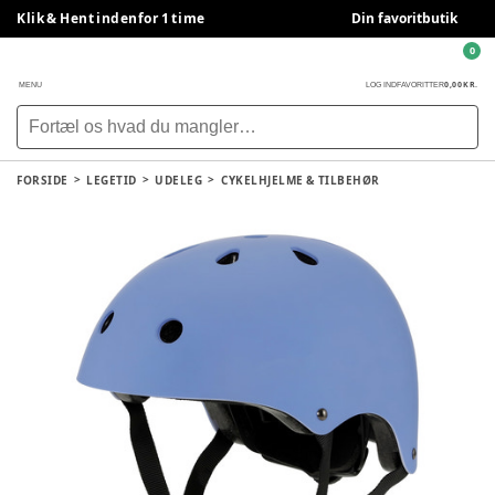
Klik & Hent indenfor 1 time
Din favoritbutik
0
0,00 KR.
MENU
LOG IND
FAVORITTER
FORSIDE
LEGETID
UDELEG
CYKELHJELME & TILBEHØR