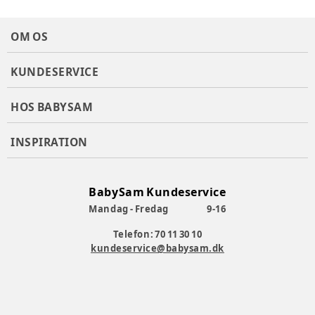
Producent
:
Vanilla Copenhagen - Lyngbyvej 415 2820
Gentofte - www.vanillacopenhagen.dk
OM OS
Produktionsland
:
Kina
Varenummer:
376217
KUNDESERVICE
HOS BABYSAM
INSPIRATION
BabySam Kundeservice
Mandag - Fredag
9-16
Telefon: 70 11 30 10
kundeservice@babysam.dk