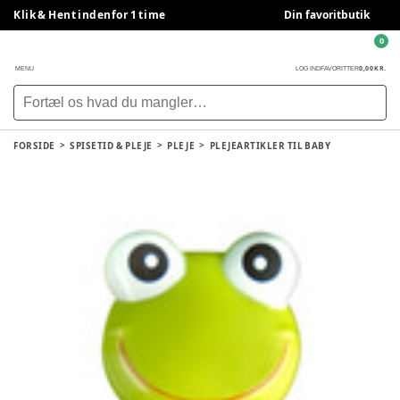
Klik & Hent indenfor 1 time
Din favoritbutik
0
0,00 KR.
MENU
LOG IND
FAVORITTER
FORSIDE
SPISETID & PLEJE
PLEJE
PLEJEARTIKLER TIL BABY