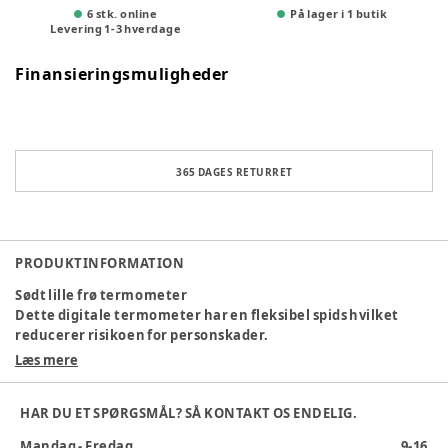
6 stk. online
På lager i 1 butik
Levering
1
-
3
hverdage
Finansieringsmuligheder
365 DAGES RETURRET
PRODUKTINFORMATION
Sødt lille frø termometer
Dette digitale termometer har en fleksibel spids hvilket
reducerer risikoen for personskader.
Den har en feber alarm fra 37,5 ° C og et stort og letlæseligt
Læs mere
display.
Det måler temperaturen på ca. 30 sekunder og giver et bib
HAR DU ET SPØRGSMÅL? SÅ KONTAKT OS ENDELIG.
ved afsluttet måling.
Den sidste måling gemmes.
Mandag - Fredag
9-16