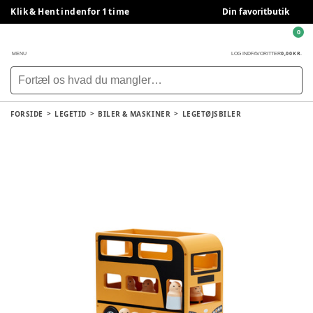
Klik & Hent indenfor 1 time
Din favoritbutik
0
0,00 KR.
MENU
LOG IND
FAVORITTER
FORSIDE
LEGETID
BILER & MASKINER
LEGETØJSBILER