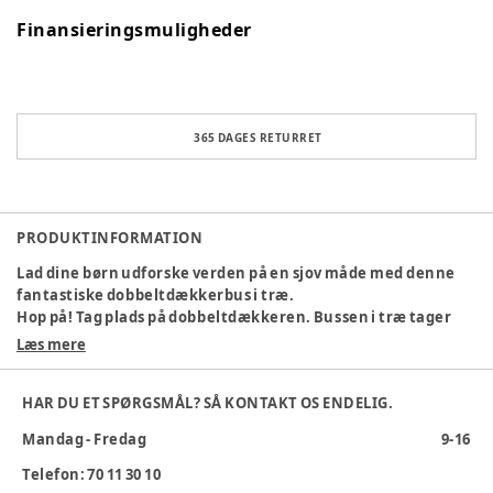
Finansieringsmuligheder
365 DAGES RETURRET
PRODUKTINFORMATION
Lad dine børn udforske verden på en sjov måde med denne
fantastiske dobbeltdækkerbus i træ.
Hop på! Tag plads på dobbeltdækkeren. Bussen i træ tager
dig med på en rundtur i City.
Læs mere
Dobbeltdækkeren inkluderer syv passagerer og en
buschauffør. Bussens mellemgulv kan tages bort for at
HAR DU ET SPØRGSMÅL? SÅ KONTAKT OS ENDELIG.
fjerne figurerne.
Mandag - Fredag
9-16
Giv dine børn en unik legeoplevelse med den charmerende
dobbeltdækkerbus i træ. Perfekt som gave til fødselsdage,
Telefon: 70 11 30 10