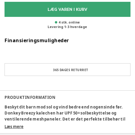
LÆG VAREN I KURV
4 stk. online
Levering
1
-
3
hverdage
Finansieringsmuligheder
365 DAGES RETURRET
PRODUKTINFORMATION
Beskyt dit barn mod sol og vind bedre end nogensinde før.
Donkey Breezy kalechen har UPF 50+ solbeskyttelse og
ventilerende meshpaneler. Det er det perfekte tilbehør til
at beskytte mod solens stråler fra top til tå, samtidig med at
Læs mere
det slipper luft igennem og holder barnet køligt.