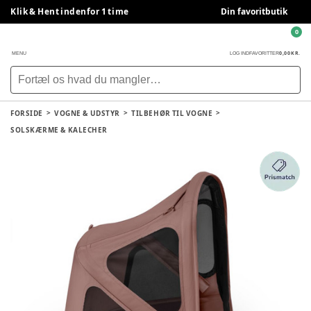
Klik & Hent indenfor 1 time
Din favoritbutik
0
0,00 KR.
MENU
LOG IND
FAVORITTER
FORSIDE
VOGNE & UDSTYR
TILBEHØR TIL VOGNE
SOLSKÆRME & KALECHER